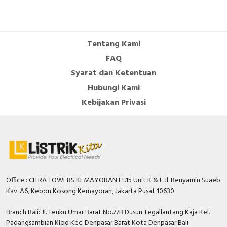
150 Ampere
current Iu
Depth
86 Millimetre
Tentang Kami
Rated operating voltage
690 Volt
FAQ
Number of poles
3
Syarat dan Ketentuan
Phase failure sensitive
FALSE
Hubungi Kami
Kebijakan Privasi
Rated short-circuit
breaking capacity lcu at
70 kiloampere
400 V, AC
With integrated under
FALSE
voltage release
Power loss
25.65 Watt
Office : CITRA TOWERS KEMAYORAN Lt.15 Unit K & L Jl. Benyamin Suaeb
Kav. A6, Kebon Kosong Kemayoran, Jakarta Pusat 10630
Adjustment range
undelayed short-circuit
1350…2100 Ampere
Branch Bali: Jl. Teuku Umar Barat No.77B Dusun Tegallantang Kaja Kel.
release
Padangsambian Klod Kec. Denpasar Barat Kota Denpasar Bali