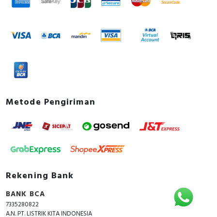
trip unit 250A - Product Environmental Profile
Instruction sheet - ComPacT NSX100-250 - 3P/4P
Circuit Breakers and Switch-disconnectors -
Instruction Sheet
User guide - ComPacT NSX - Circuit Breakers and
Switch-Disconnectors 100-630 A - User Guide
Catalog - ComPacT NSX & NSXm Circuit
Breakers and Switch Disconnectors from 16 to
630A up to 690V
Metode Pengiriman
Promotional video - Quasar eCommerce video
Rekening Bank
BANK BCA
7335280822
A.N. PT. LISTRIK KITA INDONESIA