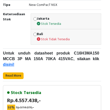
RFID
Tipe
New ComPacT NSX
Capacitive Sensors
Ketersediaan
Jakarta
Stok
Stok Tersedia
Safety Switch
Bali
Radio Frequency
Stok Tidak Tersedia
Contact Block
Untuk unduh datasheet produk C16H3MA150
MCCB 3P MA 150A 70KA 415VAC, silakan klik
disini!
Karakteristik Teknikal:
Read More
Kode Produk: C16H3MA150
Merek: Schneider Electric
Stock Tersedia
Nama Produk: MCCB 3P MA 150A 70KA 415VAC
Rp.4.557.438,-
Deskripsi: NEW COMPACT NSX160H
SCHNEIDER ELECTRIC - C16H3MA150
50%
Rp.9.114.876,-