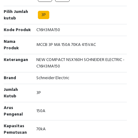
Cable Operated Switch
Panel Box
Pilih Jumlah
3P
kutub
Signalling Columns
Kode Produk
C16H3MA150
Safety Sensors
Nama
MCCB 3P MA 150A 70KA 415VAC
Produk
Pressure Switch
Keterangan
NEW COMPACT NSX160H SCHNEIDER ELECTRIC -
C16H3MA150
Ultrasonic & Rotary Encoder
Brand
Schneider Electric
Limit Switch
Jumlah
3P
Kutub
Inductive Sensors
Arus
150A
Photoelectric
Pengenal
Cam Switch
Kapasitas
70kA
Pemutusan