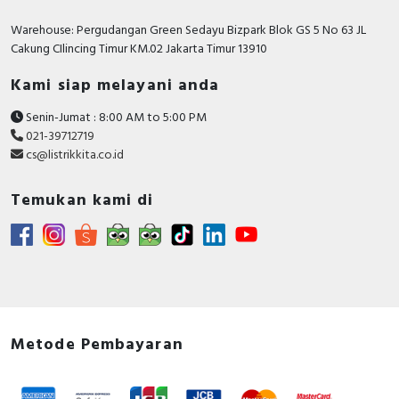
Height
161 Millimetre
Warehouse: Pergudangan Green Sedayu Bizpark Blok GS 5 No 63 JL
Degree of protection
Cakung CIlincing Timur KM.02 Jakarta Timur 13910
IP40
(IP)
Kami siap melayani anda
With thermal overload
FALSE
protection
Senin-Jumat : 8:00 AM to 5:00 PM
021-39712719
Device construction
Built-in device fixed built-in
cs@listrikkita.co.id
technique
Temukan kami di
Documents
Declaration of conformity - UK_DoC_
PB21100101B-UK_ComPacT-NSX100, 160, 250
type B, F, N, H, S, L with MA or TMD trip units
Circularity Profile - Circuit breaker, ComPacT
NSX250F, 36kA/415VAC, 3 poles, TMD trip unit
250A - End of Life Instructions
Metode Pembayaran
Environmental Disclosure - Circuit breaker,
ComPacT NSX250F, 36kA/415VAC, 3 poles, TMD