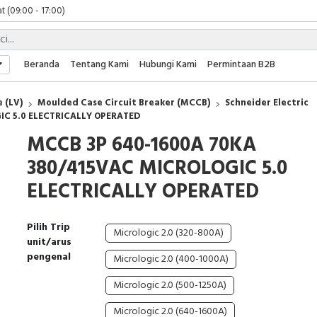
 (09:00 - 17:00)
 (08:00 - 17:00)
t (09:00 - 17:00)
 (09:00 - 17:00)
Beranda
Tentang Kami
Hubungi Kami
Permintaan B2B
 (LV)
Moulded Case Circuit Breaker (MCCB)
Schneider Electric
IC 5.0 ELECTRICALLY OPERATED
MCCB 3P 640-1600A 70KA
380/415VAC MICROLOGIC 5.0
ELECTRICALLY OPERATED
Pilih Trip
Micrologic 2.0 (320-800A)
unit/arus
pengenal
Micrologic 2.0 (400-1000A)
Micrologic 2.0 (500-1250A)
Micrologic 2.0 (640-1600A)