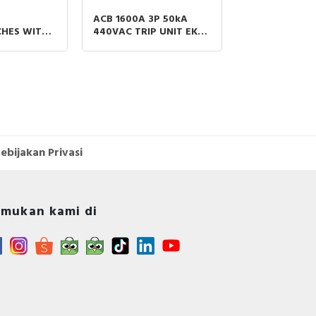
ACB 1600A 3P 50kA
ACB 2000A 3P
HES WITH
440VAC TRIP UNIT EK-1
440VAC TRIP 
RPACT
LI MOBILE PART ABB
LI MOBILE PA
ACTIVE
ebijakan Privasi
mukan kami di