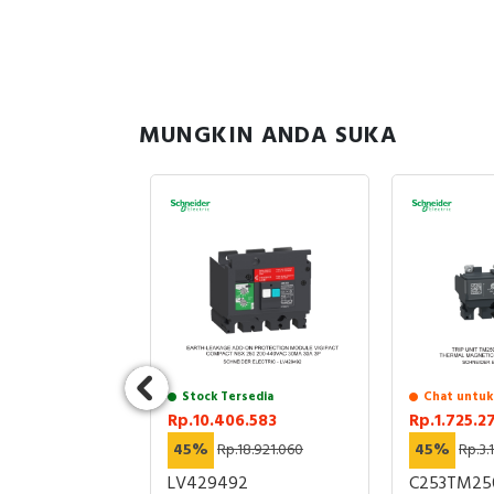
MUNGKIN ANDA SUKA
uk Stock
Stock Tersedia
Chat untuk
8.484
Rp.10.406.583
Rp.1.725.2
78.647.474
45%
Rp.18.921.060
45%
Rp.3.
36R1
LV429492
C253TM25