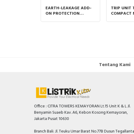
A 4P 50kA
EARTH-LEAKAGE ADD-
TRIP UNIT
RIP UNIT EK-1
ON PROTECTION
COMPACT 
E PART ABB
MODULE VIGIPACT
THERMAL 
COMPACT NSX 250 200-
PROTECTIO
440VAC 30MA 30A 3P
RATING
Tentang Kami
Office : CITRA TOWERS KEMAYORAN Lt.15 Unit K & L Jl.
Benyamin Suaeb Kav. A6, Kebon Kosong Kemayoran,
Jakarta Pusat 10630
Branch Bali: Jl. Teuku Umar Barat No.77B Dusun Tegallant