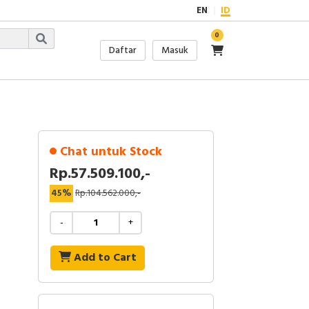
EN
ID
0
Daftar
Masuk
Chat untuk Stock
Rp.57.509.100,-
45%
Rp.104.562.000,-
-
+
Add to Cart