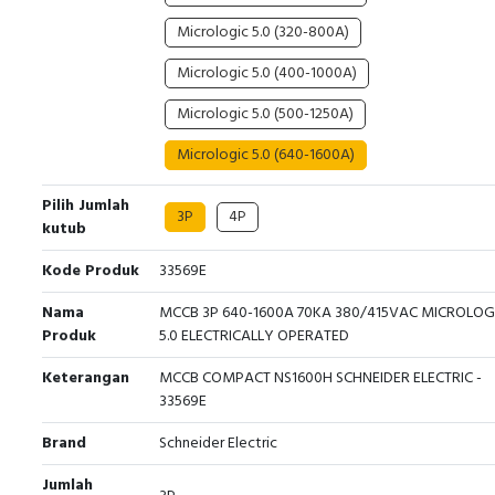
Micrologic 5.0 (320-800A)
Micrologic 5.0 (400-1000A)
Micrologic 5.0 (500-1250A)
Micrologic 5.0 (640-1600A)
Pilih Jumlah
3P
4P
kutub
Kode Produk
33569E
Nama
MCCB 3P 640-1600A 70KA 380/415VAC MICROLOG
Produk
5.0 ELECTRICALLY OPERATED
Keterangan
MCCB COMPACT NS1600H SCHNEIDER ELECTRIC -
33569E
Brand
Schneider Electric
Jumlah