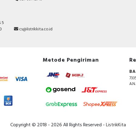
 5
10
cs@listrikkita.co.id
Metode Pengiriman
Re
BA
733
A.N
Copyright © 2018 - 2026 All Rights Reserved -
ListrikKita