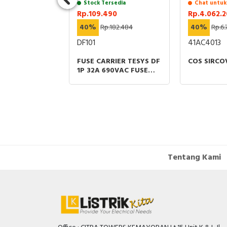
uk Stock
Stock Tersedia
Chat untuk
9
Rp.109.490
Rp.4.062.
91.941
40%
Rp.182.484
40%
Rp.6.
S_RD_C12502
DF101
41AC4013
C SCHUKO
FUSE CARRIER TESYS DF
COS SIRCO
OUTLET WITH
1P 32A 690VAC FUSE
1 GANG RED
SIZE 10X38MM
Tentang Kami