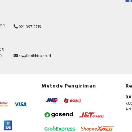
ang
021-39712719
 5
10
cs@listrikkita.co.id
Metode Pengiriman
Re
BA
733
A.N