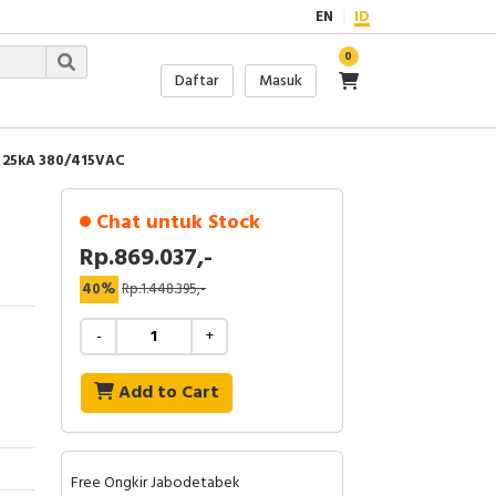
EN
ID
0
Daftar
Masuk
 25kA 380/415VAC
Chat untuk Stock
Rp.869.037,-
40%
Rp.1.448.395,-
-
+
Add to Cart
Free Ongkir Jabodetabek