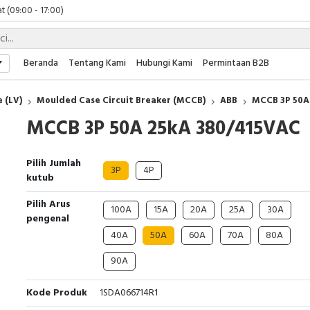
t (09:00 - 17:00)
 (09:00 - 17:00)
 (08:00 - 17:00)
t (09:00 - 17:00)
Beranda
Tentang Kami
Hubungi Kami
Permintaan B2B
 (09:00 - 17:00)
 (LV)
Moulded Case Circuit Breaker (MCCB)
ABB
MCCB 3P 50A
MCCB 3P 50A 25kA 380/415VAC
Pilih Jumlah
3P
4P
kutub
Pilih Arus
100A
15A
20A
25A
30A
pengenal
40A
50A
60A
70A
80A
90A
Kode Produk
1SDA066714R1