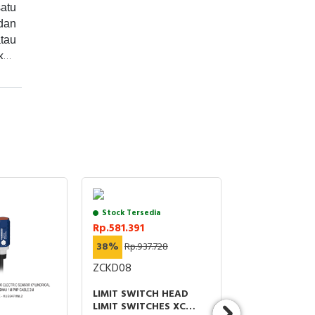
atu
dan
atau
kan
ikan
CB)
tuk
ntuk
nya.
e, 2
er)
trik
Stock Tersedia
trik
Rp.581.391
kar.
38%
Rp.937.728
nsor
ACE
ZCKD08
rja
tas
ure.
LIMIT SWITCH HEAD
ran
se,
LIMIT SWITCHES XC
ing