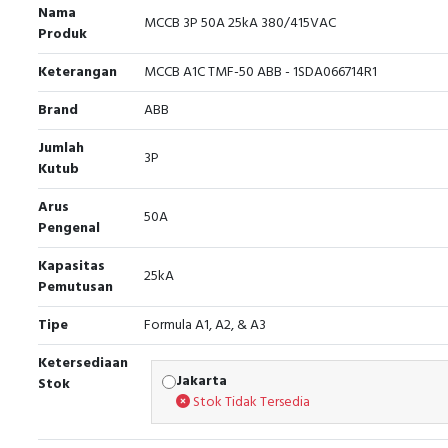
Nama
MCCB 3P 50A 25kA 380/415VAC
Produk
Keterangan
MCCB A1C TMF-50 ABB - 1SDA066714R1
Brand
ABB
Jumlah
3P
Kutub
Arus
50A
Pengenal
Kapasitas
25kA
Pemutusan
Tipe
Formula A1, A2, & A3
Ketersediaan
Jakarta
Stok
Stok Tidak Tersedia