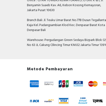
Office : CITRA TOWERS KEMAYORAN Lt.15 Unit K & L Jl.
Benyamin Suaeb Kav. A6, Kebon Kosong Kemayoran,
Jakarta Pusat 10630
Branch Bali: Jl. Teuku Umar Barat No.77B Dusun Tegallant
Kaja Kel. Padangsambian Klod Kec. Denpasar Barat Kota
Denpasar Bali
Warehouse: Pergudangan Green Sedayu Bizpark Blok GS
No 63 JL Cakung CIlincing Timur KM.02 Jakarta Timur 139
Metode Pembayaran