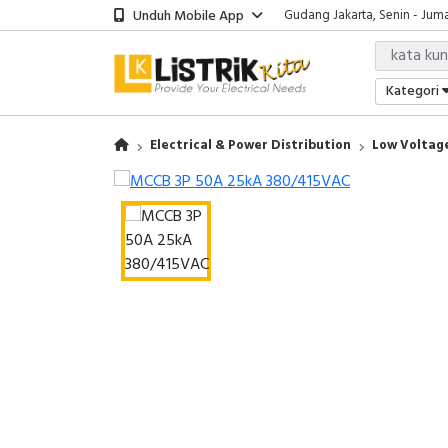
Unduh Mobile App
Gudang Jakarta, Senin - Juma
Showroom Bali, Senin - Jumat
Kantor Jakarta, Senin - Jumat
Gudang Jakarta, Senin - Juma
Kategori
Showroom Bali, Senin - Jumat
Electrical & Power Distribution
Low Voltage