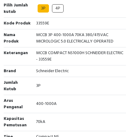
Pilih Jumlah
3P
4P
Cable Operated Switch
Panel Box
kutub
Kode Produk
33559E
Signalling Columns
Nama
MCCB 3P 400-1000A 70KA 380/415VAC
Safety Sensors
Produk
MICROLOGIC 5.0 ELECTRICALLY OPERATED
Keterangan
Pressure Switch
MCCB COMPACT NS1000H SCHNEIDER ELECTRIC
- 33559E
Ultrasonic & Rotary Encoder
Brand
Schneider Electric
Limit Switch
Jumlah
3P
Kutub
Inductive Sensors
Arus
400-1000A
Pengenal
Photoelectric
Kapasitas
70kA
Cam Switch
Pemutusan
Tipe
Compact NS