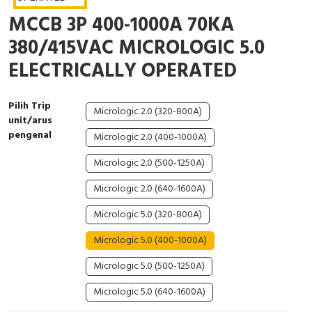
Interactive Flat Panel (IFP)
EcoStruxure Terminal Expert
Pendant / Crane Controller
Terminal Block
Inverter
Testers
MCCB 3P 400-1000A 70KA
Extension Power Socket
Panel Kendali
Engsel / Hinge
FRENIC
Compact Data Loggers
380/415VAC MICROLOGIC 5.0
ELECTRICALLY OPERATED
Vacuum
Selector Iluminasi
Industrial Plug & Socket
Electric Motor
Field Measuring
Flash Buzzers
Busbar
Accessories
Pilih Trip
Micrologic 2.0 (320-800A)
unit/arus
pengenal
Micrologic 2.0 (400-1000A)
Potensiometer
Junction Box
Digistart
Micrologic 2.0 (500-1250A)
Joystick Controller
MCB Box
Micrologic 2.0 (640-1600A)
Foot Switch
Motion Sensors
Micrologic 5.0 (320-800A)
Tower Light
Accessories
Micrologic 5.0 (400-1000A)
Micrologic 5.0 (500-1250A)
Accessories
Accessories Elektrikal
Micrologic 5.0 (640-1600A)
Exlhoist / Wireless Crane Controller
Empty Box