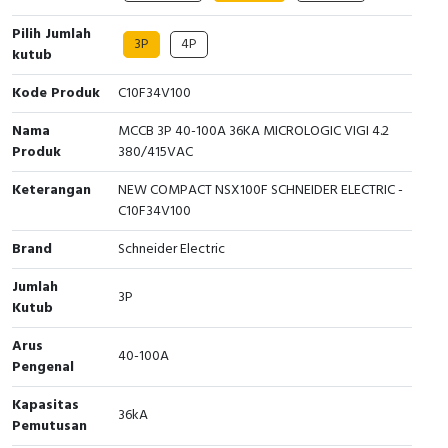
Cable Operated Switch
Panel Box
Pilih Jumlah
3P
4P
kutub
Signalling Columns
Kode Produk
C10F34V100
Safety Sensors
Nama
MCCB 3P 40-100A 36KA MICROLOGIC VIGI 4.2
Produk
380/415VAC
Pressure Switch
Keterangan
NEW COMPACT NSX100F SCHNEIDER ELECTRIC -
C10F34V100
Ultrasonic & Rotary Encoder
Brand
Schneider Electric
Limit Switch
Jumlah
3P
Kutub
Inductive Sensors
Arus
40-100A
Photoelectric
Pengenal
Kapasitas
Cam Switch
36kA
Pemutusan