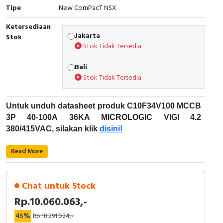
RFID
Tipe
New ComPacT NSX
Ketersediaan
Capacitive Sensors
Jakarta
Stok
Stok Tidak Tersedia
Safety Switch
Bali
Radio Frequency
Stok Tidak Tersedia
Contact Block
Untuk unduh datasheet produk C10F34V100 MCCB
3P 40-100A 36KA MICROLOGIC VIGI 4.2
380/415VAC, silakan klik
disini!
Karakteristik Teknikal:
Read More
Kode Produk: C10F34V100
Merek: Schneider Electric
Chat untuk Stock
Nama Produk: MCCB 3P 40-100A 36KA
Rp.10.060.063,-
MICROLOGIC VIGI 4.2 380/415VAC
Deskripsi: NEW COMPACT NSX100F
45%
Rp.18.291.024,-
Schneider Electric ComPacT NSX generasi baru