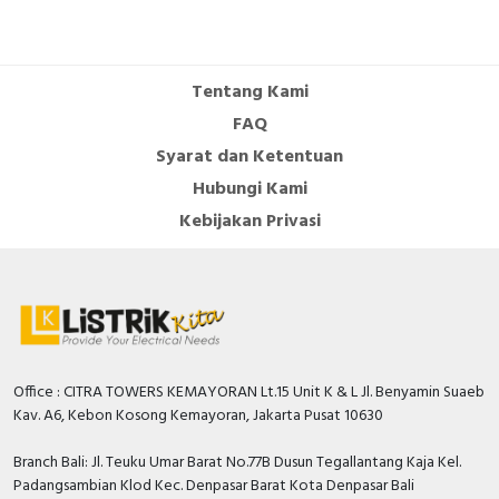
Number of auxiliary
contacts as normally
0
closed contact
Tentang Kami
Number of auxiliary
FAQ
contacts as change-
0
Syarat dan Ketentuan
over contact
Hubungi Kami
Number of auxiliary
Kebijakan Privasi
contacts as normally
0
open contact
Overload release
40…100 Ampere
current setting
With switched-off
TRUE
indicator
Office : CITRA TOWERS KEMAYORAN Lt.15 Unit K & L Jl. Benyamin Suaeb
Kav. A6, Kebon Kosong Kemayoran, Jakarta Pusat 10630
Rated voltage
440 Volt
Rated permanent
Branch Bali: Jl. Teuku Umar Barat No.77B Dusun Tegallantang Kaja Kel.
100 Ampere
current Iu
Padangsambian Klod Kec. Denpasar Barat Kota Denpasar Bali