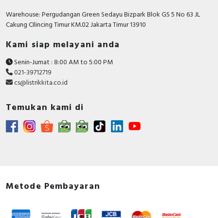
Adjustment range short-
Warehouse: Pergudangan Green Sedayu Bizpark Blok GS 5 No 63 JL
term delayed short-
60…1000 Ampere
Cakung CIlincing Timur KM.02 Jakarta Timur 13910
circuit release
Kami siap melayani anda
Position of connection
Front side
for main current circuit
Senin-Jumat : 8:00 AM to 5:00 PM
021-39712719
Number of poles
3
cs@listrikkita.co.id
Rated short-circuit
Temukan kami di
breaking capacity lcu at
36 kiloampere
400 V, 50 Hz
With integrated under
FALSE
voltage release
Motor drive integrated
FALSE
Integrated earth fault
Metode Pembayaran
TRUE
protection
Power loss
16.5 Watt