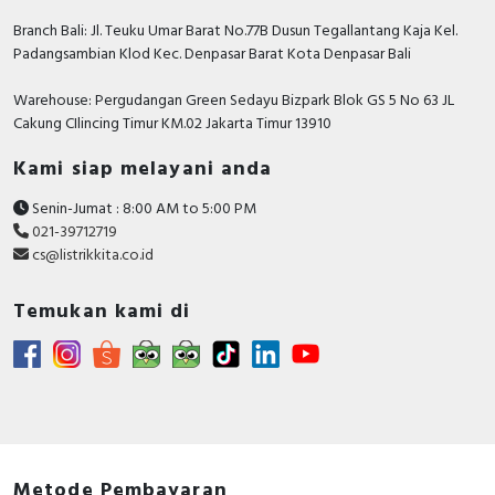
Rated permanent
40 Ampere
current Iu
Branch Bali: Jl. Teuku Umar Barat No.77B Dusun Tegallantang Kaja Kel.
Padangsambian Klod Kec. Denpasar Barat Kota Denpasar Bali
Adjustment range short-
term delayed short-
27…400 Ampere
Warehouse: Pergudangan Green Sedayu Bizpark Blok GS 5 No 63 JL
circuit release
Cakung CIlincing Timur KM.02 Jakarta Timur 13910
Position of connection
Kami siap melayani anda
Front side
for main current circuit
Senin-Jumat : 8:00 AM to 5:00 PM
Number of poles
3
021-39712719
cs@listrikkita.co.id
Rated short-circuit
breaking capacity lcu at
50 kiloampere
Temukan kami di
400 V, 50 Hz
With integrated under
FALSE
voltage release
Motor drive integrated
FALSE
Power loss
14.1 Watt
Metode Pembayaran