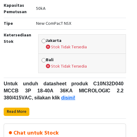
Kapasitas
50kA
Cable Operated Switch
Panel Box
Pemutusan
Tipe
New ComPacT NSX
Signalling Columns
Ketersediaan
Safety Sensors
Jakarta
Stok
Stok Tidak Tersedia
Pressure Switch
Bali
Stok Tidak Tersedia
Ultrasonic & Rotary Encoder
Limit Switch
Untuk unduh datasheet produk C10N32D040
MCCB 3P 18-40A 36KA MICROLOGIC 2.2
Inductive Sensors
380/415VAC, silakan klik
disini!
Karakteristik Teknikal:
Photoelectric
Read More
Kode Produk: C10N32D040
Cam Switch
Merek: Schneider Electric
Chat untuk Stock
Nama Produk: MCCB 3P 18-40A 36KA