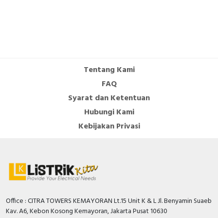
contacts as normally
0
closed contact
DIN rail (top hat rail)
TRUE
mounting optional
Number of auxiliary
Tentang Kami
contacts as change-
0
FAQ
over contact
Syarat dan Ketentuan
Number of auxiliary
Hubungi Kami
contacts as normally
0
Kebijakan Privasi
open contact
With switched-off
TRUE
indicator
Overload release
18…40 Ampere
current setting
Office : CITRA TOWERS KEMAYORAN Lt.15 Unit K & L Jl. Benyamin Suaeb
Rated voltage
690 Volt
Kav. A6, Kebon Kosong Kemayoran, Jakarta Pusat 10630