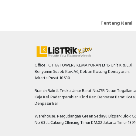
Tentang Kami
Office : CITRA TOWERS KEMAYORAN Lt.15 Unit K & L Jl.
Benyamin Suaeb Kav. A6, Kebon Kosong Kemayoran,
Jakarta Pusat 10630
Branch Bali: Jl. Teuku Umar Barat No.77B Dusun Tegallant
Kaja Kel. Padangsambian Klod Kec. Denpasar Barat Kota
Denpasar Bali
Warehouse: Pergudangan Green Sedayu Bizpark Blok GS
No 63 JL Cakung CIlincing Timur KM.02 Jakarta Timur 139