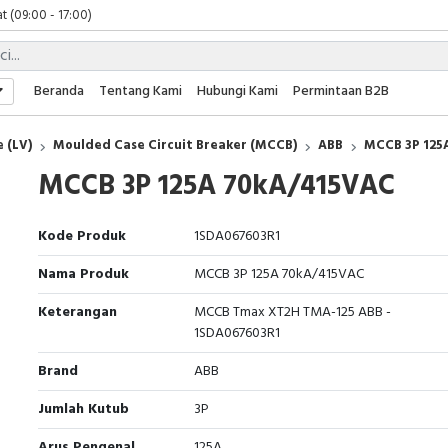
t (09:00 - 17:00)
 (09:00 - 17:00)
 (08:00 - 17:00)
t (09:00 - 17:00)
Beranda
Tentang Kami
Hubungi Kami
Permintaan B2B
 (09:00 - 17:00)
 (LV)
Moulded Case Circuit Breaker (MCCB)
ABB
MCCB 3P 125
MCCB 3P 125A 70kA/415VAC
Kode Produk
1SDA067603R1
Nama Produk
MCCB 3P 125A 70kA/415VAC
Keterangan
MCCB Tmax XT2H TMA-125 ABB -
1SDA067603R1
Brand
ABB
Jumlah Kutub
3P
Arus Pengenal
125A