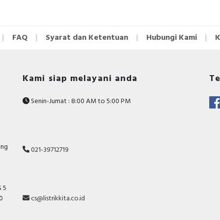
FAQ
Syarat dan Ketentuan
Hubungi Kami
K
Kami siap melayani anda
Te
Senin-Jumat : 8:00 AM to 5:00 PM
ang
021-39712719
 5
10
cs@listrikkita.co.id