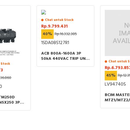
Chat untuk Stock
Rp.9.799.431
40%
Rp.16.332.385
1SDA085127R1
ACB 800A-1600A 3P
50kA 440VAC TRIP UNIT
Chat untuk S
EK-1 LI FIXED PART ABB
 Stock
Rp.6.793.85
73
45%
Rp.12.3
136.860
LV947405
0
BCIM MAST
 TM250D
MTZ1/MTZ2
NSX250 3P
ACTIVE FIXE
MAGNETIC
NS 250A