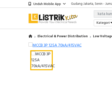
Unduh Mobile App
Gudang Jakarta, Senin - Juma
Showroom Bali, Senin - Jumat
Kantor Jakarta, Senin - Jumat
Gudang Jakarta, Senin - Juma
Kategori
Showroom Bali, Senin - Jumat
Electrical & Power Distribution
Low Voltage