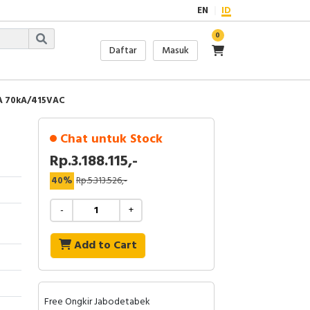
EN
ID
0
Daftar
Masuk
A 70kA/415VAC
Chat untuk Stock
Rp.3.188.115,-
40%
Rp.5.313.526,-
-
+
Add to Cart
Free Ongkir Jabodetabek