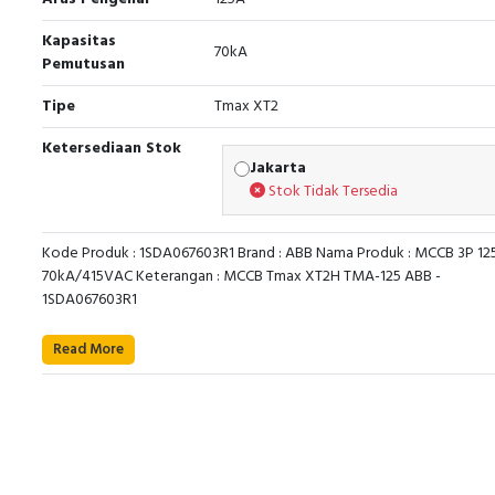
Kapasitas
70kA
Pemutusan
Tipe
Tmax XT2
Ketersediaan Stok
Jakarta
Stok Tidak Tersedia
Kode Produk : 1SDA067603R1 Brand : ABB Nama Produk : MCCB 3P 12
70kA/415VAC Keterangan : MCCB Tmax XT2H TMA-125 ABB -
1SDA067603R1
Read More