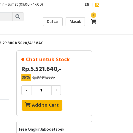
in - Jumat (09:00 - 17:00)
EN
ID
0
Daftar
Masuk
 2P 300A 50kA/415VAC
Chat untuk Stock
Rp.5.521.640,-
35%
Rp.8.494.830,-
-
+
Add to Cart
Free Ongkir Jabodetabek