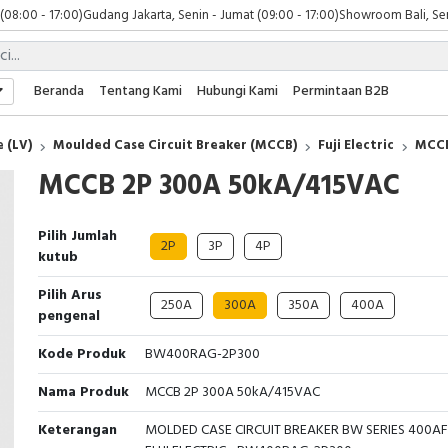
 (08:00 - 17:00)
Gudang Jakarta, Senin - Jumat (09:00 - 17:00)
Showroom Bali, Sen
Beranda
Tentang Kami
Hubungi Kami
Permintaan B2B
 (LV)
Moulded Case Circuit Breaker (MCCB)
Fuji Electric
MCCB
MCCB 2P 300A 50kA/415VAC
Pilih Jumlah
2P
3P
4P
kutub
Pilih Arus
250A
300A
350A
400A
pengenal
Kode Produk
BW400RAG-2P300
Nama Produk
MCCB 2P 300A 50kA/415VAC
Keterangan
MOLDED CASE CIRCUIT BREAKER BW SERIES 400AF