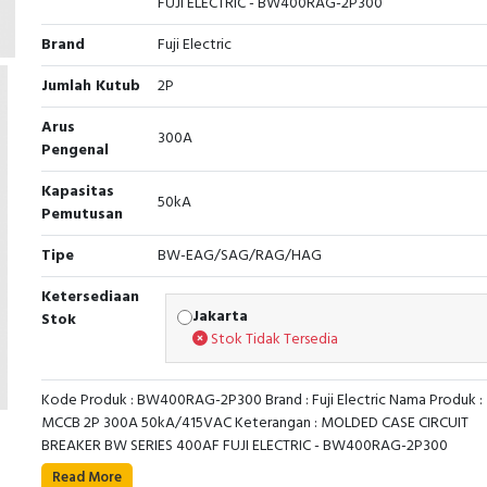
FUJI ELECTRIC - BW400RAG-2P300
Brand
Fuji Electric
Jumlah Kutub
2P
Arus
300A
Pengenal
Kapasitas
50kA
Pemutusan
Tipe
BW-EAG/SAG/RAG/HAG
Ketersediaan
Jakarta
Stok
Stok Tidak Tersedia
Kode Produk : BW400RAG-2P300 Brand : Fuji Electric Nama Produk :
MCCB 2P 300A 50kA/415VAC Keterangan : MOLDED CASE CIRCUIT
BREAKER BW SERIES 400AF FUJI ELECTRIC - BW400RAG-2P300
Read More