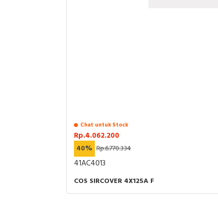
Chat untuk Stock
Rp.4.062.200
40%
Rp.6.770.334
41AC4013
COS SIRCOVER 4X125A F