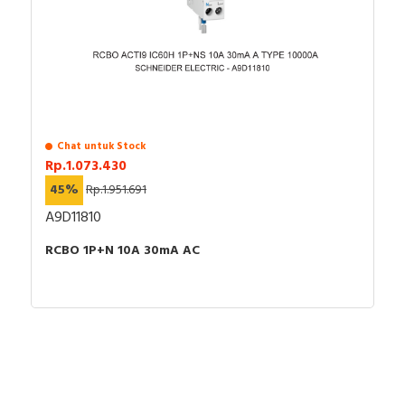
Chat untuk Stock
Rp.1.073.430
45%
Rp.1.951.691
A9D11810
RCBO 1P+N 10A 30mA AC