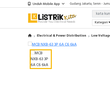
Unduh Mobile App
Gudang Jakarta, Senin - Juma
Showroom Bali, Senin - Jumat
Kantor Jakarta, Senin - Jumat
Gudang Jakarta, Senin - Juma
Kategori
Showroom Bali, Senin - Jumat
Electrical & Power Distribution
Low Voltage