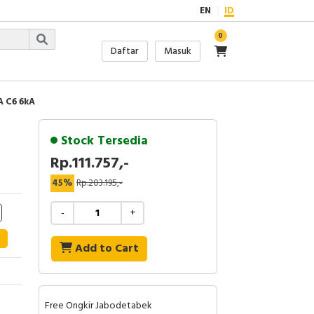
EN
ID
0
Daftar
Masuk
A C6 6kA
Stock Tersedia
Rp.111.757,-
45%
Rp.203.195,-
-
+
Add to Cart
Free Ongkir Jabodetabek