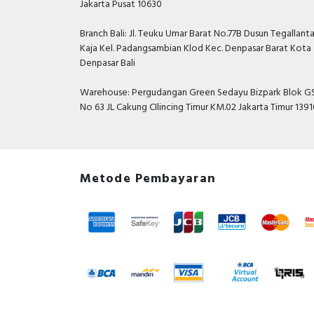
Jakarta Pusat 10630
Branch Bali: Jl. Teuku Umar Barat No.77B Dusun Tegallant
Kaja Kel. Padangsambian Klod Kec. Denpasar Barat Kota
Denpasar Bali
Warehouse: Pergudangan Green Sedayu Bizpark Blok GS
No 63 JL Cakung CIlincing Timur KM.02 Jakarta Timur 139
Metode Pembayaran