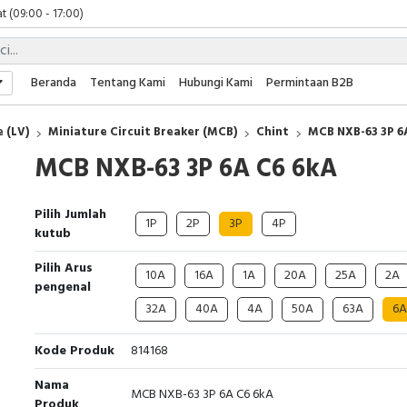
t (09:00 - 17:00)
 (09:00 - 17:00)
 (08:00 - 17:00)
t (09:00 - 17:00)
Beranda
Tentang Kami
Hubungi Kami
Permintaan B2B
 (09:00 - 17:00)
 (LV)
Miniature Circuit Breaker (MCB)
Chint
MCB NXB-63 3P 6
MCB NXB-63 3P 6A C6 6kA
Pilih Jumlah
1P
2P
3P
4P
kutub
Pilih Arus
10A
16A
1A
20A
25A
2A
pengenal
32A
40A
4A
50A
63A
6A
Kode Produk
814168
Nama
MCB NXB-63 3P 6A C6 6kA
Produk