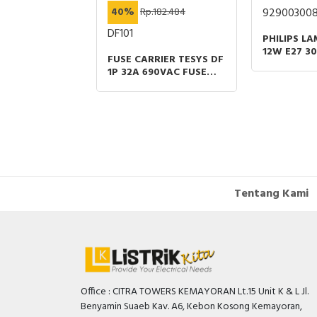
40%
Rp.182.484
929003008
DF101
PHILIPS L
12W E27 3
FUSE CARRIER TESYS DF
1CT/12
1P 32A 690VAC FUSE
SIZE 10X38MM
Tentang Kami
Office : CITRA TOWERS KEMAYORAN Lt.15 Unit K & L Jl.
Benyamin Suaeb Kav. A6, Kebon Kosong Kemayoran,