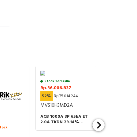
kat
rik
rus
tu.
rus
Stock Tersedia
Stock Tersedia
al
Rp.36.006.837
Rp.6.790.592
52%
Rp.75.014.244
30%
Rp.9.700
MVS10H3MD2A
51006544M0
ACB 1000A 3P 65kA ET
FUSARC DEN
2.0A TKDN 29.14%
STRICKER PIN 
SCHNEIDER ELECTRIC
tock
NT -