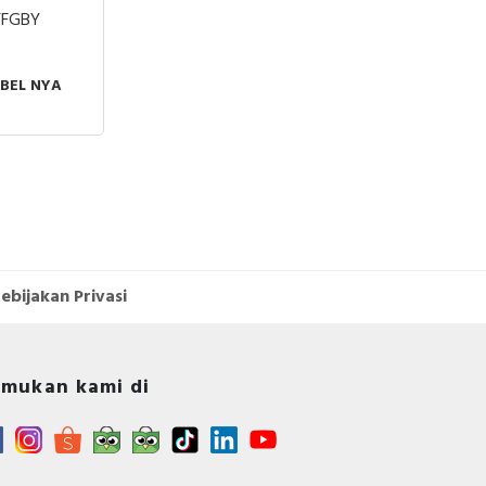
YFGBY
.com
li,
lian
BEL NYA
ukan
les
ja!
ebijakan Privasi
mukan kami di