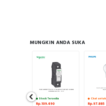
MUNGKIN ANDA SUKA
sedia
9.886
133.270.596
4MD2A
A 4P 50kA ET
N 29.14%
R ELECTRIC
Stock Tersedia
Chat untuk
Rp.109.490
Rp.97.885