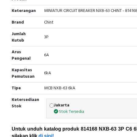
Keterangan
MINIATUR CIRCUIT BREAKER NXB-63 CHINT - 81416
Brand
Chint
Jumlah
3P
Kutub
Arus
6A
Pengenal
Kapasitas
6kA
Pemutusan
Tipe
MCB NXB-63 6kA
Ketersediaan
Jakarta
Stok
Stok Tersedia
Untuk unduh katalog produk
814168 NXB-63 3P C6 6
silakan klik
di sini!