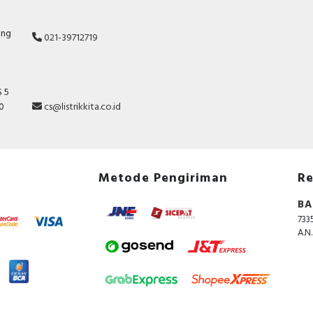
ang
021-39712719
 5
10
cs@listrikkita.co.id
Metode Pengiriman
Re
BA
733
A.N