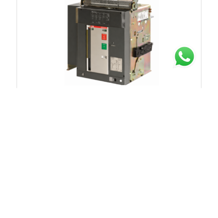
Chat untuk Stock
Rp.71.283.605
40%
Rp.118.806.008
1SDX012246R1
ACB 3200A 4P 50kA 440VAC TRIP UNIT EK-1 LI
MOBILE PART ABB