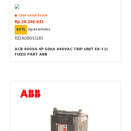
Chat untuk Stock
Rp.28.206.632
40%
Rp.47.011.053
1SDA080512R1
ACB 4000A 4P 50kA 440VAC TRIP UNIT EK-1 LI
FIXED PART ABB