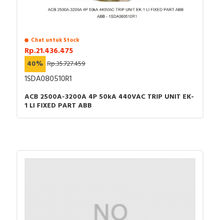
Chat untuk Stock
Rp.21.436.475
40%
Rp.35.727.459
1SDA080510R1
ACB 2500A-3200A 4P 50kA 440VAC TRIP UNIT EK-
1 LI FIXED PART ABB