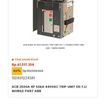
Chat untuk Stock
Rp.61.517.354
40%
Rp.102.528.924
1SDX012245R1
ACB 2500A 4P 50kA 440VAC TRIP UNIT EK-1 LI
MOBILE PART ABB