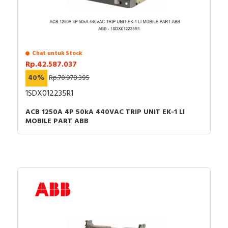
Chat untuk Stock
Rp.42.587.037
40%
Rp.70.978.395
1SDX012235R1
ACB 1250A 4P 50kA 440VAC TRIP UNIT EK-1 LI
MOBILE PART ABB