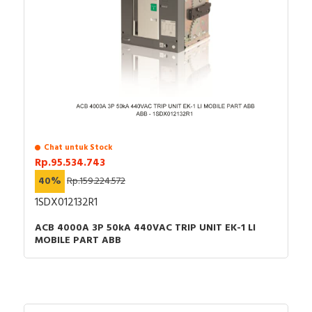
Chat untuk Stock
Rp.95.534.743
40%
Rp.159.224.572
1SDX012132R1
ACB 4000A 3P 50kA 440VAC TRIP UNIT EK-1 LI
MOBILE PART ABB