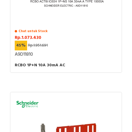
Chat untuk Stock
Rp.1.073.430
45%
Rp.1.951.691
A9D11810
RCBO 1P+N 10A 30mA AC