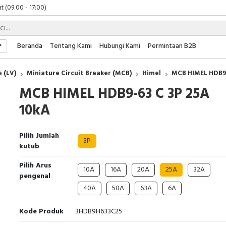
t (09:00 - 17:00)
 (09:00 - 17:00)
 (08:00 - 17:00)
t (09:00 - 17:00)
Beranda
Tentang Kami
Hubungi Kami
Permintaan B2B
 (09:00 - 17:00)
 (LV)
Miniature Circuit Breaker (MCB)
Himel
MCB HIMEL HDB9-
MCB HIMEL HDB9-63 C 3P 25A
10kA
Pilih Jumlah
3P
kutub
Pilih Arus
10A
16A
20A
25A
32A
pengenal
40A
50A
63A
6A
Kode Produk
3HDB9H633C25