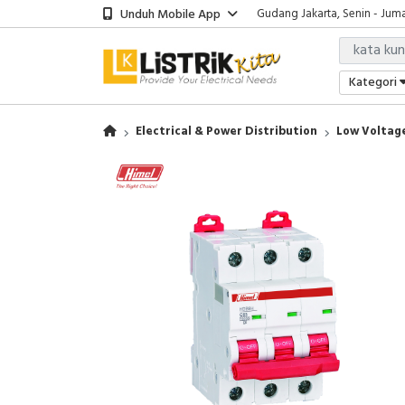
Unduh Mobile App
Gudang Jakarta, Senin - Juma
Showroom Bali, Senin - Jumat
Kantor Jakarta, Senin - Jumat
Gudang Jakarta, Senin - Juma
Kategori
Showroom Bali, Senin - Jumat
Electrical & Power Distribution
Low Voltage