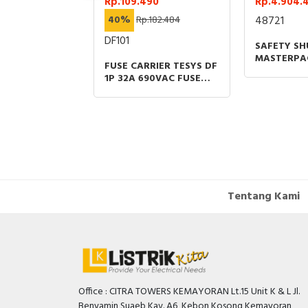
229
Rp.109.490
Rp.4.904.
2.692.305
40%
Rp.182.484
48721
XWM12
DF101
SAFETY SH
MASTERPA
ECTRIC
FUSE CARRIER TESYS DF
NW 40 GR
 XU PHOTO
1P 32A 690VAC FUSE
800A-4000
 SENSOR
SIZE 10X38MM
SPAREPAR
CAL PLASTIC
POLARISED
5M PNP
OR M12
Tentang Kami
Office : CITRA TOWERS KEMAYORAN Lt.15 Unit K & L Jl.
Benyamin Suaeb Kav. A6, Kebon Kosong Kemayoran,