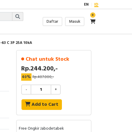
EN
ID
0
Daftar
Masuk
63 C 3P 25A 10kA
Chat untuk Stock
Rp.244.200,-
40%
Rp.407.000,-
-
+
Add to Cart
Free Ongkir Jabodetabek