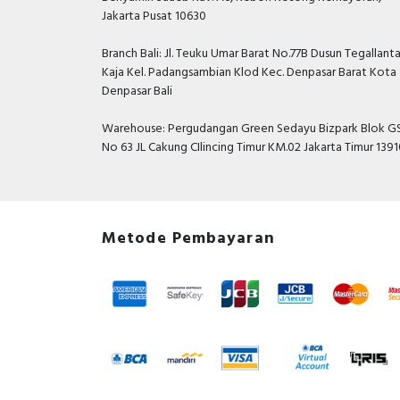
Jakarta Pusat 10630
Branch Bali: Jl. Teuku Umar Barat No.77B Dusun Tegallant
Kaja Kel. Padangsambian Klod Kec. Denpasar Barat Kota
Denpasar Bali
Warehouse: Pergudangan Green Sedayu Bizpark Blok GS
No 63 JL Cakung CIlincing Timur KM.02 Jakarta Timur 139
Metode Pembayaran