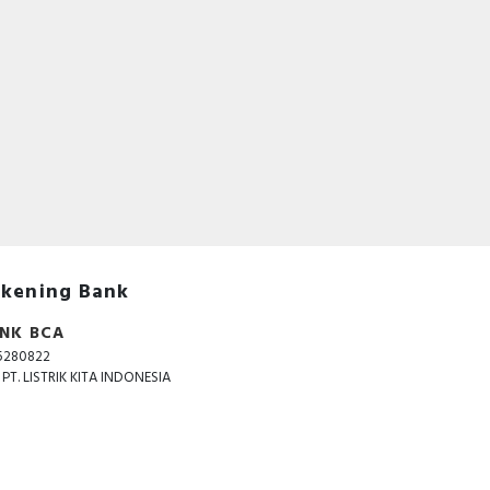
li,
tor,
lian
ia,
asi
B&D
kami
dan
kening Bank
NK BCA
5280822
. PT. LISTRIK KITA INDONESIA