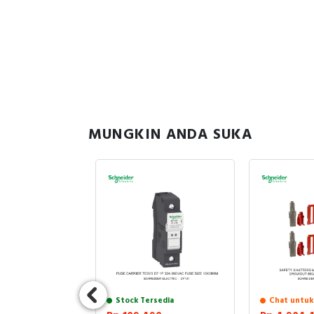
MUNGKIN ANDA SUKA
sedia
Stock Tersedia
Chat untuk