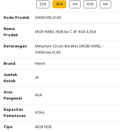
32A
40A
4A
63A
6A
Cable Operated Switch
Panel Box
Kode Produk
3HDB3WL3C40
Signalling Columns
Nama
MCB HIMEL HDB3w C 3P 40A 4,5kA
Produk
Safety Sensors
Keterangan
Miniature Circuit Breaker (MCB) HIMEL -
Pressure Switch
3HDB3wL3C40
Brand
Himel
Ultrasonic & Rotary Encoder
Jumlah
3P
Limit Switch
Kutub
Arus
Inductive Sensors
40A
Pengenal
Photoelectric
Kapasitas
4.5kA
Pemutusan
Cam Switch
Tipe
MCB HDB