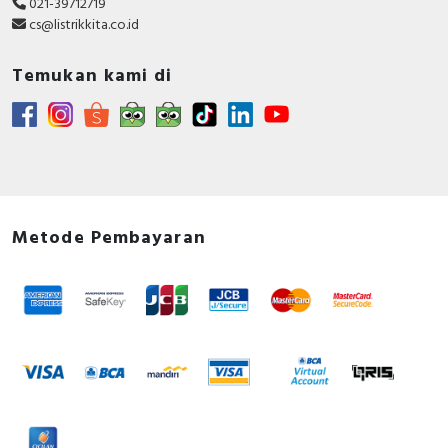
021-39712719
cs@listrikkita.co.id
Temukan kami di
Metode Pembayaran