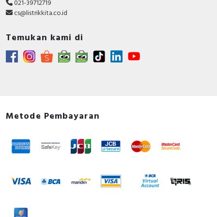
021-39712719
cs@listrikkita.co.id
Temukan kami di
Metode Pembayaran