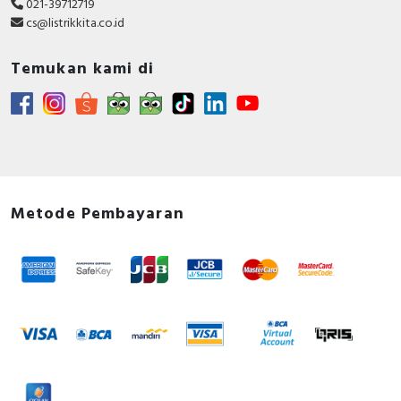
021-39712719
cs@listrikkita.co.id
Temukan kami di
Metode Pembayaran