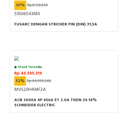
30%
Rp.8.130.639
51006543M0
FUSARC DENGAN STRICKER PIN (DIN) 31,5A
Stock Tersedia
Rp.45.595.319
52%
Rp.94.990.248
MVS20H4MF2A
ACB 2000A 4P 65kA ET 2.0A TKDN 29.14%
SCHNEIDER ELECTRIC