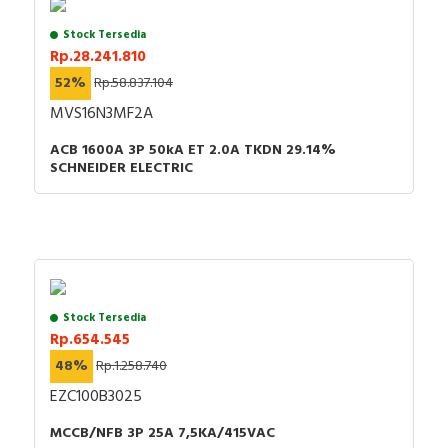
Stock Tersedia
Rp.28.241.810
52%
Rp.58.837.104
MVS16N3MF2A
ACB 1600A 3P 50kA ET 2.0A TKDN 29.14%
SCHNEIDER ELECTRIC
Stock Tersedia
Rp.654.545
48%
Rp.1.258.740
EZC100B3025
MCCB/NFB 3P 25A 7,5KA/415VAC