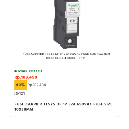
Produk ramah lingkungan: dapat didaur ulang,
berdaya rendah, bebas dari bahan berbahaya
seperti CFC dan silikon (ROHS)
Stock Tersedia
Rp.109.490
40%
Rp.182.484
DF101
FUSE CARRIER TESYS DF 1P 32A 690VAC FUSE SIZE
10X38MM