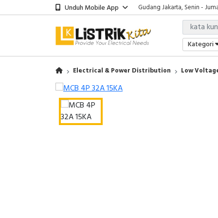
Unduh Mobile App
Gudang Jakarta, Senin - Juma
Showroom Bali, Senin - Jumat
Kantor Jakarta, Senin - Jumat
Gudang Jakarta, Senin - Juma
Kategori
Showroom Bali, Senin - Jumat
Electrical & Power Distribution
Low Voltage