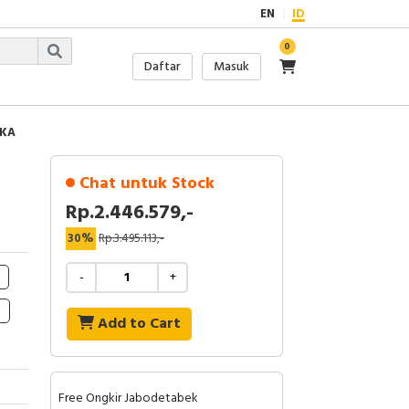
EN
ID
0
Daftar
Masuk
5KA
Chat untuk Stock
Rp.2.446.579,-
30%
Rp.3.495.113,-
-
+
Add to Cart
Free Ongkir Jabodetabek