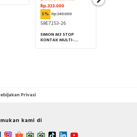
dak
Rp.323.000
tuk
5%
Rp.340.000
tur
58E7253-26
tur
SIMON M3 STOP
KONTAK MULTI-
ker
STANDARD DENGAN
USB A+C CHARGERS
HITAM
dah
dap
gan
ebijakan Privasi
dan
gga
der
dec,
lar
mukan kami di
le,
on,
arna
ou,