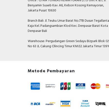
Office : CITRA TOWERS KEMAYORAN Lt.15 Unit K & L Jl.
Benyamin Suaeb Kav. A6, Kebon Kosong Kemayoran,
Jakarta Pusat 10630
Branch Bali: Jl. Teuku Umar Barat No.77B Dusun Tegallant
Kaja Kel. Padangsambian Klod Kec. Denpasar Barat Kota
Denpasar Bali
Warehouse: Pergudangan Green Sedayu Bizpark Blok GS
No 63 JL Cakung CIlincing Timur KM.02 Jakarta Timur 139
Metode Pembayaran