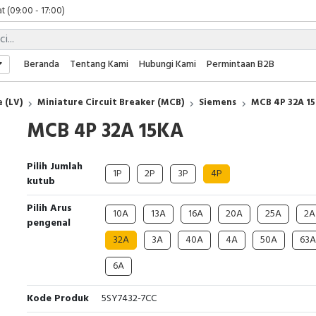
t (09:00 - 17:00)
 (09:00 - 17:00)
 (08:00 - 17:00)
t (09:00 - 17:00)
Beranda
Tentang Kami
Hubungi Kami
Permintaan B2B
 (09:00 - 17:00)
 (LV)
Miniature Circuit Breaker (MCB)
Siemens
MCB 4P 32A 1
MCB 4P 32A 15KA
Pilih Jumlah
1P
2P
3P
4P
kutub
Pilih Arus
10A
13A
16A
20A
25A
2A
pengenal
32A
3A
40A
4A
50A
63A
6A
Kode Produk
5SY7432-7CC