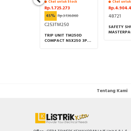
Chat untuk Stock
Chat untuk
Rp.1.725.273
Rp.4.904.
45%
Rp.3.136.860
48721
C253TM250
SAFETY SH
MASTERPA
TRIP UNIT TM250D
NW 40 GR
COMPACT NSX250 3P
800A-4000
THERMAL MAGNETIC
SPAREPAR
PROTECTIONS 250A
RATING
Tentang Kami