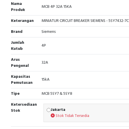
Nama
MCB 4P 32A 15KA
Produk
Keterangan
MINIATUR CIRCUIT BREAKER SIEMENS - 5SY7432-7
Brand
Siemens
Jumlah
4P
Kutub
Arus
32A
Pengenal
Kapasitas
15kA
Pemutusan
Tipe
MCB 5SY7 & 5SY8
Ketersediaan
Jakarta
Stok
Stok Tidak Tersedia