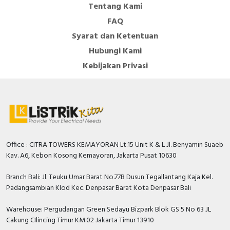
Perangkat pengunci tuas dengan belenggu
Tentang Kami
maksimum 6mm
FAQ
Produk ramah lingkungan: dapat didaur ulang,
Syarat dan Ketentuan
berdaya rendah, bebas dari bahan berbahaya
Hubungi Kami
seperti CFC dan silikon (ROHS)
Kebijakan Privasi
Office : CITRA TOWERS KEMAYORAN Lt.15 Unit K & L Jl. Benyamin Suaeb
Kav. A6, Kebon Kosong Kemayoran, Jakarta Pusat 10630
Branch Bali: Jl. Teuku Umar Barat No.77B Dusun Tegallantang Kaja Kel.
Padangsambian Klod Kec. Denpasar Barat Kota Denpasar Bali
Warehouse: Pergudangan Green Sedayu Bizpark Blok GS 5 No 63 JL
Cakung CIlincing Timur KM.02 Jakarta Timur 13910