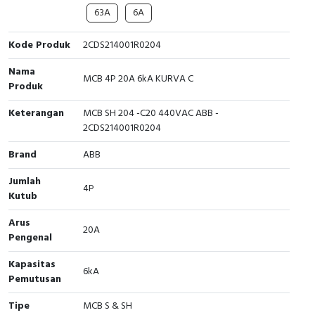
63A
6A
Cable Operated Switch
Panel Box
Kode Produk
2CDS214001R0204
Signalling Columns
Nama
MCB 4P 20A 6kA KURVA C
Produk
Safety Sensors
Keterangan
MCB SH 204 -C20 440VAC ABB -
Pressure Switch
2CDS214001R0204
Brand
Ultrasonic & Rotary Encoder
ABB
Jumlah
Limit Switch
4P
Kutub
Inductive Sensors
Arus
20A
Pengenal
Photoelectric
Kapasitas
6kA
Pemutusan
Cam Switch
Tipe
MCB S & SH