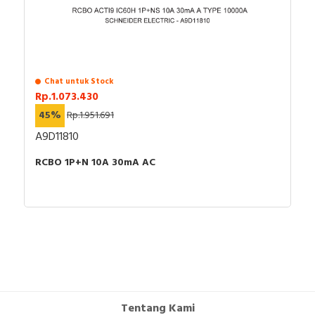
Chat untuk Stock
Rp.1.073.430
45%
Rp.1.951.691
A9D11810
RCBO 1P+N 10A 30mA AC
Tentang Kami