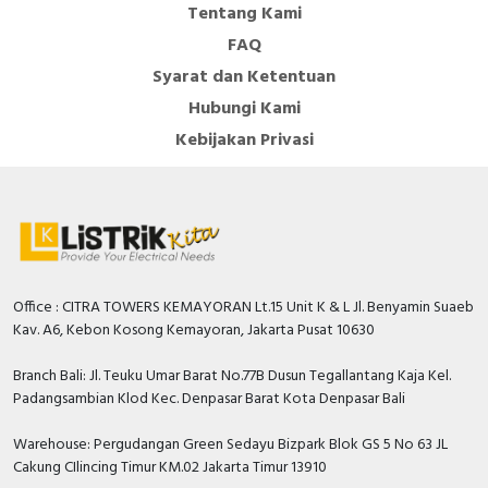
Perangkat pengunci tuas dengan belenggu
Tentang Kami
maksimum 6mm
FAQ
Produk ramah lingkungan: dapat didaur ulang,
Syarat dan Ketentuan
berdaya rendah, bebas dari bahan berbahaya
Hubungi Kami
seperti CFC dan silikon (ROHS)
Kebijakan Privasi
Office : CITRA TOWERS KEMAYORAN Lt.15 Unit K & L Jl. Benyamin Suaeb
Kav. A6, Kebon Kosong Kemayoran, Jakarta Pusat 10630
Branch Bali: Jl. Teuku Umar Barat No.77B Dusun Tegallantang Kaja Kel.
Padangsambian Klod Kec. Denpasar Barat Kota Denpasar Bali
Warehouse: Pergudangan Green Sedayu Bizpark Blok GS 5 No 63 JL
Cakung CIlincing Timur KM.02 Jakarta Timur 13910