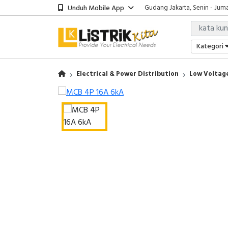
Unduh Mobile App
Gudang Jakarta, Senin - Juma
Showroom Bali, Senin - Jumat
Kantor Jakarta, Senin - Jumat
Gudang Jakarta, Senin - Juma
Kategori
Showroom Bali, Senin - Jumat
Electrical & Power Distribution
Low Voltage