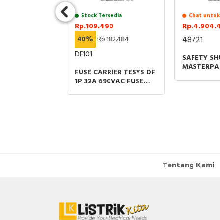
sedia
Stock Tersedia
Chat untuk
57
Rp.109.490
Rp.4.904.
469.114
40%
Rp.182.484
48721
DF101
SAFETY SH
MASTERPA
LAY MOUNTED
FUSE CARRIER TESYS DF
NW 40 GR
W SOCKET
1P 32A 690VAC FUSE
800A-4000
 AND
SIZE 10X38MM
SPAREPAR
ON CIRCUIT
Tentang Kami