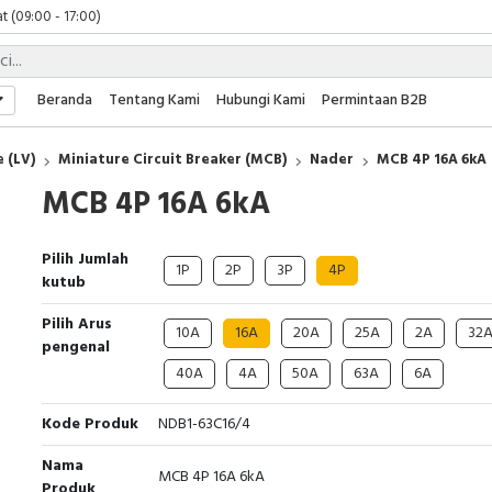
t (09:00 - 17:00)
 (09:00 - 17:00)
 (08:00 - 17:00)
t (09:00 - 17:00)
Beranda
Tentang Kami
Hubungi Kami
Permintaan B2B
 (09:00 - 17:00)
 (LV)
Miniature Circuit Breaker (MCB)
Nader
MCB 4P 16A 6kA
MCB 4P 16A 6kA
Pilih Jumlah
1P
2P
3P
4P
kutub
Pilih Arus
10A
16A
20A
25A
2A
32
pengenal
40A
4A
50A
63A
6A
Kode Produk
NDB1-63C16/4
Nama
MCB 4P 16A 6kA
Produk