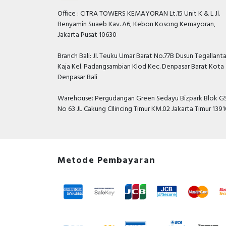
Office : CITRA TOWERS KEMAYORAN Lt.15 Unit K & L Jl.
Benyamin Suaeb Kav. A6, Kebon Kosong Kemayoran,
Jakarta Pusat 10630
Branch Bali: Jl. Teuku Umar Barat No.77B Dusun Tegallant
Kaja Kel. Padangsambian Klod Kec. Denpasar Barat Kota
Denpasar Bali
Warehouse: Pergudangan Green Sedayu Bizpark Blok GS
No 63 JL Cakung CIlincing Timur KM.02 Jakarta Timur 139
Metode Pembayaran