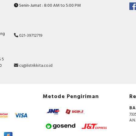
Senin-Jumat : 8:00 AM to 5:00 PM
ang
021-39712719
 5
10
cs@listrikkita.co.id
Metode Pengiriman
Re
BA
733
A.N