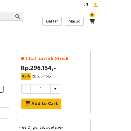
EN
ID
0
Daftar
Masuk
Chat untuk Stock
Rp.296.154,-
45%
Rp.538.461,-
A
-
+
Add to Cart
Free Ongkir Jabodetabek