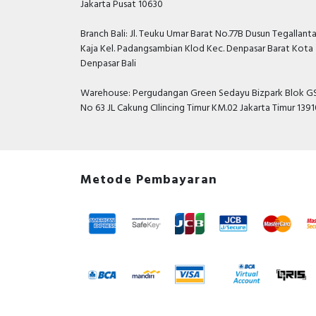
Jakarta Pusat 10630
Branch Bali: Jl. Teuku Umar Barat No.77B Dusun Tegallant
Kaja Kel. Padangsambian Klod Kec. Denpasar Barat Kota
Denpasar Bali
Warehouse: Pergudangan Green Sedayu Bizpark Blok GS
No 63 JL Cakung CIlincing Timur KM.02 Jakarta Timur 139
Metode Pembayaran