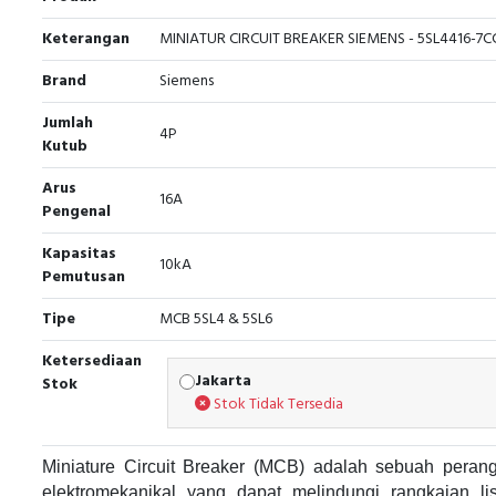
Keterangan
MINIATUR CIRCUIT BREAKER SIEMENS - 5SL4416-7C
Brand
Siemens
Jumlah
4P
Kutub
Arus
16A
Pengenal
Kapasitas
10kA
Pemutusan
Tipe
MCB 5SL4 & 5SL6
Ketersediaan
Jakarta
Stok
Stok Tidak Tersedia
Miniature Circuit Breaker (MCB) adalah sebuah perang
elektromekanikal yang dapat melindungi rangkaian list