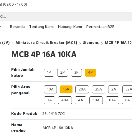
t (09:00 - 17:00)
 (09:00 - 17:00)
 (08:00 - 17:00)
t (09:00 - 17:00)
Beranda
Tentang Kami
Hubungi Kami
Permintaan B2B
 (09:00 - 17:00)
 (LV)
Miniature Circuit Breaker (MCB)
Siemens
MCB 4P 16A 1
MCB 4P 16A 10KA
Pilih Jumlah
1P
2P
3P
4P
kutub
Pilih Arus
10A
16A
20A
25A
2A
32
pengenal
3A
40A
4A
50A
63A
6A
Kode Produk
5SL4416-7CC
Nama
MCB 4P 16A 10KA
Produk