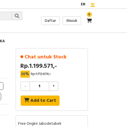
EN
ID
0
Daftar
Masuk
0KA
Chat untuk Stock
Rp.1.199.571,-
30%
Rp.1.713.674,-
A
-
+
Add to Cart
Free Ongkir Jabodetabek