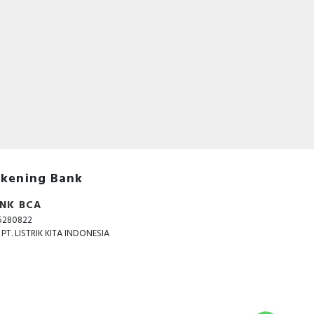
ang
lian
ia,
DIN
asi
B&D
tuk
kami
dan
ung
koh
tuk
mum
kening Bank
aya
dan
NK BCA
5280822
. PT. LISTRIK KITA INDONESIA