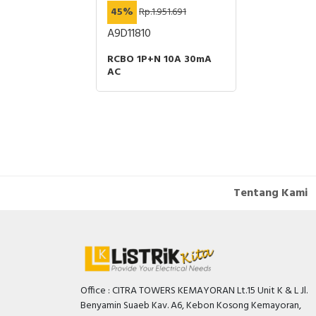
45%
Rp.1.951.691
A9D11810
SHUTTERS
ACT NW08 TO
RCBO 1P+N 10A 30mA
RAWOUT
AC
00A 3P
RT
Tentang Kami
Office : CITRA TOWERS KEMAYORAN Lt.15 Unit K & L Jl.
Benyamin Suaeb Kav. A6, Kebon Kosong Kemayoran,