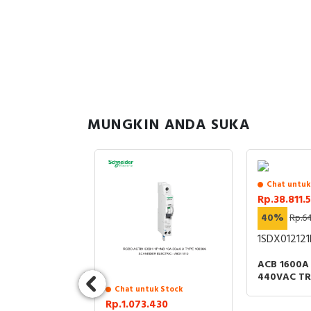
MUNGKIN ANDA SUKA
Chat untuk
Rp.38.811.
40%
Rp.6
1SDX012121
ACB 1600A
440VAC TRI
LI MOBILE
uk Stock
Chat untuk Stock
.424
Rp.1.073.430