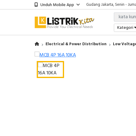
Unduh Mobile App
Gudang Jakarta, Senin - Juma
Showroom Bali, Senin - Jumat
Kantor Jakarta, Senin - Jumat
Gudang Jakarta, Senin - Juma
Kategori
Showroom Bali, Senin - Jumat
Electrical & Power Distribution
Low Voltage