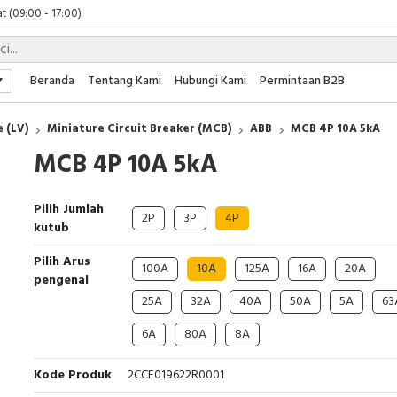
t (09:00 - 17:00)
 (09:00 - 17:00)
 (08:00 - 17:00)
t (09:00 - 17:00)
Beranda
Tentang Kami
Hubungi Kami
Permintaan B2B
 (09:00 - 17:00)
 (LV)
Miniature Circuit Breaker (MCB)
ABB
MCB 4P 10A 5kA
MCB 4P 10A 5kA
Pilih Jumlah
2P
3P
4P
kutub
Pilih Arus
100A
10A
125A
16A
20A
pengenal
25A
32A
40A
50A
5A
63
6A
80A
8A
Kode Produk
2CCF019622R0001