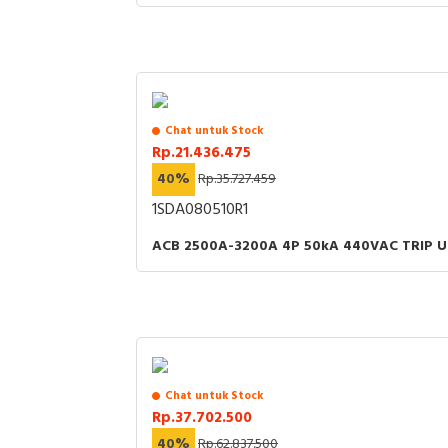
Chat untuk Stock
Rp.21.436.475
40%
Rp.35.727.459
1SDA080510R1
ACB 2500A-3200A 4P 50kA 440VAC TRIP UN
Chat untuk Stock
Rp.37.702.500
40%
Rp.62.837.500