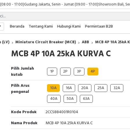
 (08:00 - 17:00)
Gudang Jakarta, Senin - Jumat (09:00 - 17:00)
Showroom Bali, Sen
Beranda
Tentang Kami
Hubungi Kami
Permintaan B2B
 (LV)
Miniature Circuit Breaker (MCB)
ABB
MCB 4P 10A 25kA 
MCB 4P 10A 25kA KURVA C
Pilih Jumlah
1P
2P
3P
4P
kutub
Pilih Arus
10A
16A
20A
25A
32A
pengenal
40A
50A
63A
Kode Produk
2CCS884001R0104
Nama Produk
MCB 4P 10A 25kA KURVA C