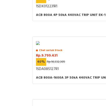
1SDX012231R1
ACB 800A 4P 50kA 440VAC TRIP UNIT EK-1
Chat untuk Stock
Rp.9.799.431
40%
Rp.16.332.385
1SDA085127R1
ACB 800A-1600A 3P 50kA 440VAC TRIP UNI