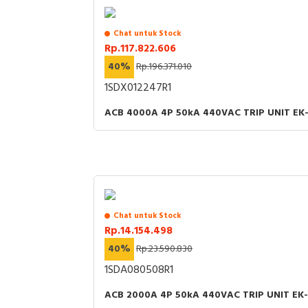
Chat untuk Stock
Rp.117.822.606
40%
Rp.196.371.010
1SDX012247R1
ACB 4000A 4P 50kA 440VAC TRIP UNIT EK-
Chat untuk Stock
Rp.14.154.498
40%
Rp.23.590.830
1SDA080508R1
ACB 2000A 4P 50kA 440VAC TRIP UNIT EK-