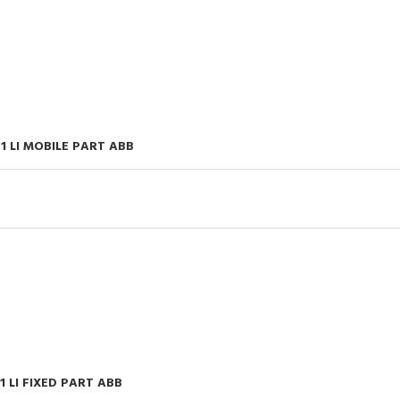
sehingga dapat digunakan di seluruh dunia. Berba
macam aksesori membuat penggunaan S804C-C10 le
nyaman. Karena pemadaman busur yang cepat p
S804C-C10, aplikasi Anda akan aman.
1 LI MOBILE PART ABB
1 LI FIXED PART ABB