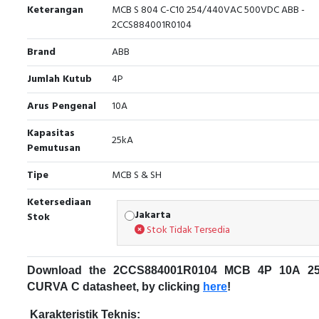
Keterangan
MCB S 804 C-C10 254/440VAC 500VDC ABB -
2CCS884001R0104
Brand
ABB
Jumlah Kutub
4P
Arus Pengenal
10A
Kapasitas
25kA
Pemutusan
Tipe
MCB S & SH
Ketersediaan
Jakarta
Stok
Stok Tidak Tersedia
Download the 2CCS884001R0104 MCB 4P 10A 2
CURVA C datasheet, by clicking
here
!
Karakteristik Teknis: