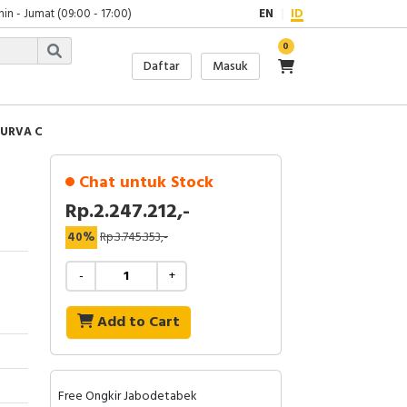
in - Jumat (09:00 - 17:00)
EN
ID
0
Daftar
Masuk
KURVA C
Chat untuk Stock
Rp.2.247.212,-
40%
Rp.3.745.353,-
-
+
Add to Cart
Free Ongkir Jabodetabek