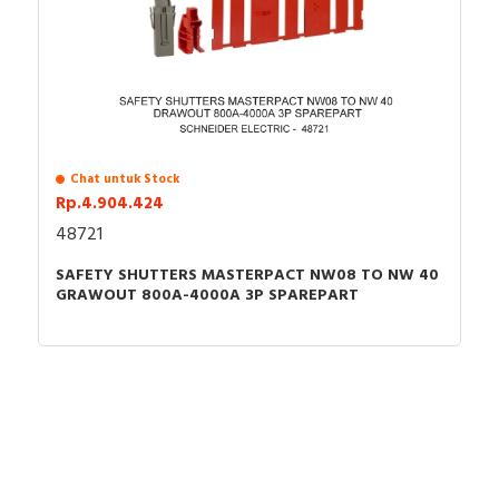
Anda dapat berbelanja dengan aman di
ListrikKita.com
U-Winfly, Hioki, TAC, Imou, Airquality, Legrand,
karena semua barang yang kami jual dijamin 100%
Mennekes, Epcos, Safe-D-Lock, Leroy Somer, Allen-
asli, bergaransi resmi dan dapat disertai dengan surat
Bradley, Sunfree, Secure, Telergon, Circutor, OPT, CIC,
keaslian barang. Untuk dapatkan harga MCB terbaik
PM, Supreme, Kabelindo, Kabelmetal Indonesia,
dan informasi lebih lanjut bisa menghubungi tim sales
Alpha, Selis, Telemecanique, Trafindo, Esitas, BOSS,
atau marketing kami silakan klik
disini
. Selamat
B&D Transformer, Asco, Secure, Howig, Onesto,
berbelanja.
Veloce dan masih banyak lagi.
Chat untuk Stock
Rp.4.904.424
48721
SAFETY SHUTTERS MASTERPACT NW08 TO NW 40
GRAWOUT 800A-4000A 3P SPAREPART