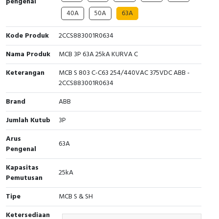
pengenal
Interactive Flat Panel (IFP)
EcoStruxure Terminal Expert
Pendant / Crane Controller
Terminal Block
Inverter
Testers
40A
50A
63A
Extension Power Socket
Panel Kendali
Engsel / Hinge
FRENIC
Compact Data Loggers
Kode Produk
2CCS883001R0634
Vacuum
Selector Iluminasi
Industrial Plug & Socket
Electric Motor
Field Measuring
Nama Produk
MCB 3P 63A 25kA KURVA C
Keterangan
MCB S 803 C-C63 254/440VAC 375VDC ABB -
Flash Buzzers
Busbar
Accessories
2CCS883001R0634
Potensiometer
Junction Box
Digistart
Brand
ABB
Joystick Controller
MCB Box
Jumlah Kutub
3P
Arus
Foot Switch
Motion Sensors
63A
Pengenal
Tower Light
Accessories
Kapasitas
25kA
Pemutusan
Accessories
Accessories Elektrikal
Tipe
MCB S & SH
Exlhoist / Wireless Crane Controller
Empty Box
Ketersediaan