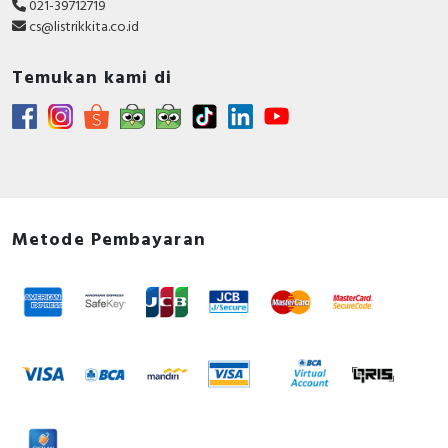
021-39712719
cs@listrikkita.co.id
Temukan kami di
Metode Pembayaran