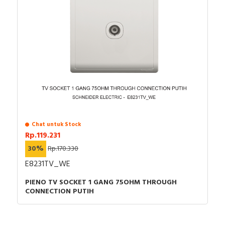
Chat untuk Stock
Rp.119.231
30%
Rp.170.330
E8231TV_WE
PIENO TV SOCKET 1 GANG 75OHM THROUGH
CONNECTION PUTIH