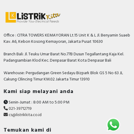
Office : CITRA TOWERS KEMAYORAN Lt.15 Unit K & L Jl. Benyamin Suaeb
Kav. A6, Kebon Kosong Kemayoran, Jakarta Pusat 10630
Branch Bali: Jl. Teuku Umar Barat No.77B Dusun Tegallantang Kaja Kel.
Padangsambian Klod Kec. Denpasar Barat Kota Denpasar Bali
Warehouse: Pergudangan Green Sedayu Bizpark Blok GS 5 No 63 JL
Cakung CIlincing Timur KM.02 Jakarta Timur 13910
Kami siap melayani anda
Senin-Jumat : 8:00 AM to 5:00 PM
021-39712719
cs@listrikkita.co.id
Temukan kami di