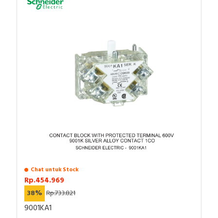
Chat untuk Stock
Rp.454.969
38%
Rp.733.821
9001KA1