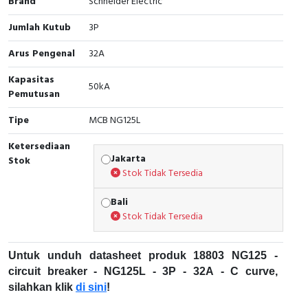
Brand
Schneider Electric
Interactive Flat Panel (IFP)
EcoStruxure Terminal Expert
Pendant / Crane Controller
Terminal Block
Inverter
Testers
Jumlah Kutub
3P
Extension Power Socket
Panel Kendali
Engsel / Hinge
FRENIC
Compact Data Loggers
Arus Pengenal
32A
Vacuum
Selector Iluminasi
Industrial Plug & Socket
Electric Motor
Field Measuring
Kapasitas
50kA
Pemutusan
Flash Buzzers
Busbar
Accessories
Tipe
MCB NG125L
Potensiometer
Junction Box
Digistart
Ketersediaan
Jakarta
Stok
Joystick Controller
MCB Box
Stok Tidak Tersedia
Foot Switch
Motion Sensors
Bali
Stok Tidak Tersedia
Tower Light
Accessories
Untuk unduh datasheet produk 18803 NG125 -
Accessories
Accessories Elektrikal
circuit breaker - NG125L - 3P - 32A - C curve,
silahkan klik
di sini
!
Exlhoist / Wireless Crane Controller
Empty Box