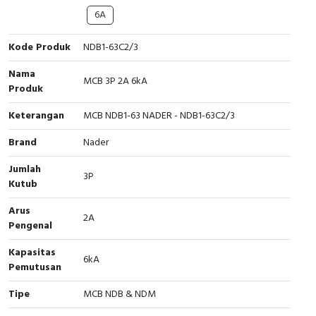
Interactive Flat Panel (IFP)
EcoStruxure Terminal Expert
Pendant / Crane Controller
Terminal Block
Inverter
Testers
6A
Extension Power Socket
Panel Kendali
Engsel / Hinge
FRENIC
Compact Data Loggers
Kode Produk
NDB1-63C2/3
Vacuum
Selector Iluminasi
Industrial Plug & Socket
Electric Motor
Field Measuring
Nama
MCB 3P 2A 6kA
Produk
Flash Buzzers
Busbar
Accessories
Keterangan
MCB NDB1-63 NADER - NDB1-63C2/3
Potensiometer
Junction Box
Digistart
Brand
Nader
Jumlah
Joystick Controller
MCB Box
3P
Kutub
Foot Switch
Motion Sensors
Arus
2A
Pengenal
Tower Light
Accessories
Kapasitas
6kA
Pemutusan
Accessories
Accessories Elektrikal
Tipe
MCB NDB & NDM
Exlhoist / Wireless Crane Controller
Empty Box