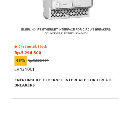
Anda dapat berbelanja dengan aman di
ListrikKita.com
U-Winfly, Hioki, TAC, Imou, Airquality, Legrand,
karena semua barang yang kami jual dijamin 100%
Mennekes, Epcos, Safe-D-Lock, Leroy Somer, Allen-
asli, bergaransi resmi dan dapat disertai dengan surat
Bradley, Sunfree, Secure, Telergon, Circutor, OPT, CIC,
keaslian barang. Untuk dapatkan harga MCB terbaik
PM, Supreme, Kabelindo, Kabelmetal Indonesia,
dan informasi lebih lanjut bisa menghubungi tim sales
Alpha, Selis, Telemecanique, Trafindo, Esitas, BOSS,
atau marketing kami silakan klik
disini
. Selamat
B&D Transformer, Asco, Secure, Howig, Onesto,
berbelanja.
Veloce dan masih banyak lagi.
Chat untuk Stock
Rp.5.294.500
45%
Rp.9.626.364
LV434001
ENERLIN'X IFE ETHERNET INTERFACE FOR CIRCUIT
BREAKERS