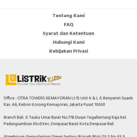
Tentang Kami
FAQ
Syarat dan Ketentuan
Hubungi Kami
Kebijakan Privasi
Office : CITRA TOWERS KEMAYORAN Lt.15 Unit K & L Jl. Benyamin Suaeb
Kav. A6, Kebon Kosong Kemayoran, Jakarta Pusat 10630
Branch Bali: Jl. Teuku Umar Barat No.77B Dusun Tegallantang Kaja Kel.
Padangsambian Klod Kec. Denpasar Barat Kota Denpasar Bali
Warehouse: Pergudangan Green Sedayu Bizpark Blok GS 5 No 63 JL