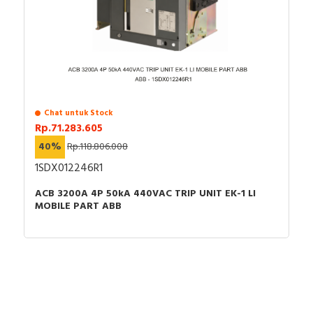
Chat untuk Stock
Rp.71.283.605
40%
Rp.118.806.008
1SDX012246R1
ACB 3200A 4P 50kA 440VAC TRIP UNIT EK-1 LI
MOBILE PART ABB