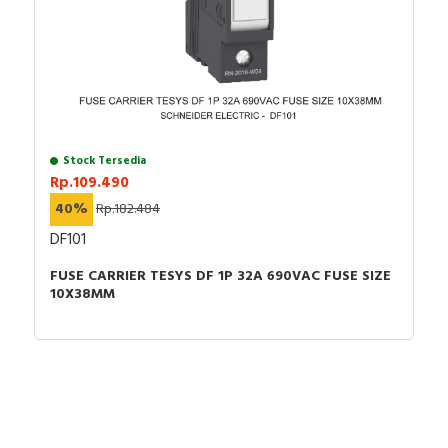
Anda dapat berbelanja dengan aman di
ListrikKita.com
U-Winfly, Hioki, TAC, Imou, Airquality, Legrand,
karena semua barang yang kami jual dijamin 100%
Mennekes, Epcos, Safe-D-Lock, Leroy Somer, Allen-
asli, bergaransi resmi dan dapat disertai dengan surat
Bradley, Sunfree, Secure, Telergon, Circutor, OPT, CIC,
keaslian barang. Untuk dapatkan harga MCB terbaik
PM, Supreme, Kabelindo, Kabelmetal Indonesia,
dan informasi lebih lanjut bisa menghubungi tim sales
Alpha, Selis, Telemecanique, Trafindo, Esitas, BOSS,
atau marketing kami silakan klik
disini
. Selamat
B&D Transformer, Asco, Secure, Howig, Onesto,
berbelanja.
Veloce dan masih banyak lagi.
Stock Tersedia
Rp.109.490
40%
Rp.182.484
DF101
FUSE CARRIER TESYS DF 1P 32A 690VAC FUSE SIZE
10X38MM