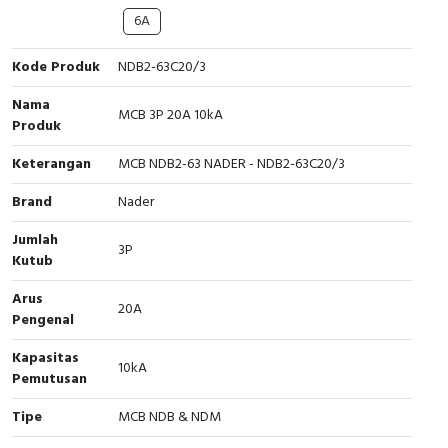
Interactive Flat Panel (IFP)
EcoStruxure Terminal Expert
Pendant / Crane Controller
Terminal Block
Inverter
Testers
6A
Extension Power Socket
Panel Kendali
Engsel / Hinge
FRENIC
Compact Data Loggers
Kode Produk
NDB2-63C20/3
Vacuum
Selector Iluminasi
Industrial Plug & Socket
Electric Motor
Field Measuring
Nama
MCB 3P 20A 10kA
Produk
Flash Buzzers
Busbar
Accessories
Keterangan
MCB NDB2-63 NADER - NDB2-63C20/3
Potensiometer
Junction Box
Digistart
Brand
Nader
Jumlah
Joystick Controller
MCB Box
3P
Kutub
Foot Switch
Motion Sensors
Arus
20A
Pengenal
Tower Light
Accessories
Kapasitas
10kA
Pemutusan
Accessories
Accessories Elektrikal
Tipe
MCB NDB & NDM
Exlhoist / Wireless Crane Controller
Empty Box