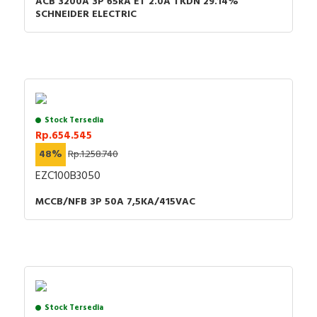
ACB 3200A 3P 65kA ET 2.0A TKDN 29.14%
SCHNEIDER ELECTRIC
Stock Tersedia
Rp.654.545
48%
Rp.1.258.740
EZC100B3050
MCCB/NFB 3P 50A 7,5KA/415VAC
Stock Tersedia