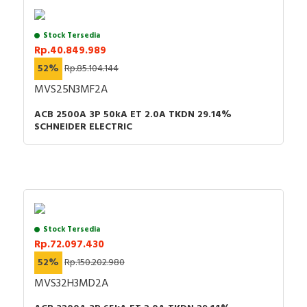
Stock Tersedia
Rp.40.849.989
52%
Rp.85.104.144
MVS25N3MF2A
ACB 2500A 3P 50kA ET 2.0A TKDN 29.14%
SCHNEIDER ELECTRIC
Stock Tersedia
Rp.72.097.430
52%
Rp.150.202.980
MVS32H3MD2A