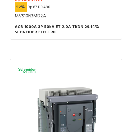
52%
Rp.67.119.480
MVS10N3MD2A
ACB 1000A 3P 50kA ET 2.0A TKDN 29.14%
SCHNEIDER ELECTRIC