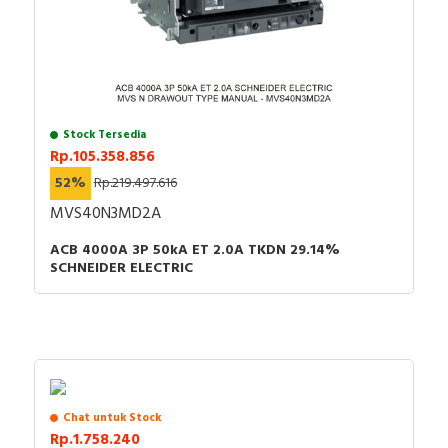
Stock Tersedia
Rp.105.358.856
52%
Rp.219.497.616
MVS40N3MD2A
ACB 4000A 3P 50kA ET 2.0A TKDN 29.14%
SCHNEIDER ELECTRIC
Chat untuk Stock
Rp.1.758.240