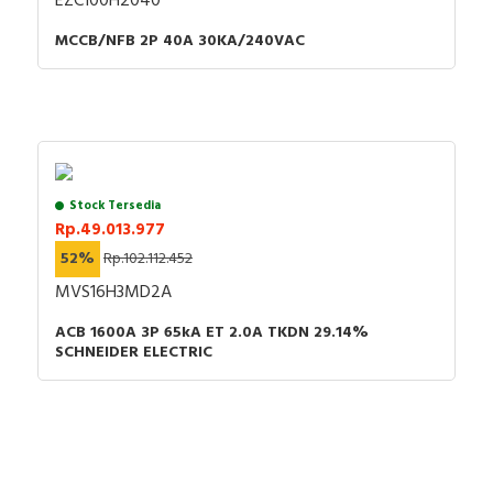
EZC100H2040
MCCB/NFB 2P 40A 30KA/240VAC
Stock Tersedia
Rp.49.013.977
52%
Rp.102.112.452
MVS16H3MD2A
ACB 1600A 3P 65kA ET 2.0A TKDN 29.14%
SCHNEIDER ELECTRIC