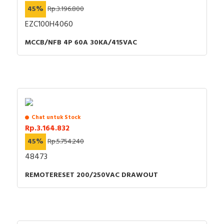
45%
Rp.3.196.800
EZC100H4060
MCCB/NFB 4P 60A 30KA/415VAC
Chat untuk Stock
Rp.3.164.832
45%
Rp.5.754.240
48473
REMOTERESET 200/250VAC DRAWOUT