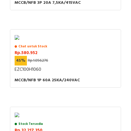
MCCB/NFB 3P 20A 7,5KA/415VAC
Chat untuk Stock
Rp.580.952
45%
Rp.1.056.276
EZC100H1060
MCCB/NFB 1P 60A 25KA/240VAC
Stock Tersedia
Rp.32.217.350