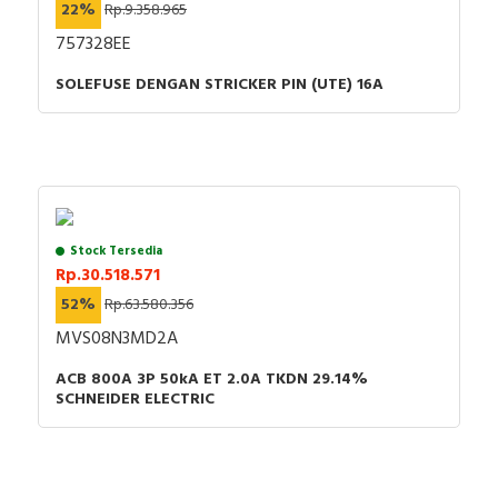
22%
Rp.9.358.965
757328EE
SOLEFUSE DENGAN STRICKER PIN (UTE) 16A
Stock Tersedia
Rp.30.518.571
52%
Rp.63.580.356
MVS08N3MD2A
ACB 800A 3P 50kA ET 2.0A TKDN 29.14%
SCHNEIDER ELECTRIC