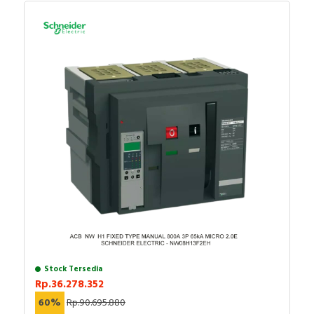
Stock Tersedia
Rp.36.278.352
60%
Rp.90.695.880