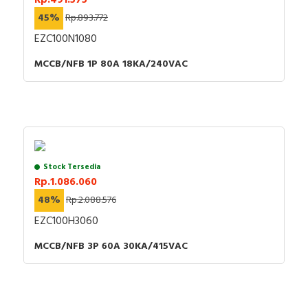
45%
Rp.893.772
EZC100N1080
MCCB/NFB 1P 80A 18KA/240VAC
Stock Tersedia
Rp.1.086.060
48%
Rp.2.088.576
EZC100H3060
MCCB/NFB 3P 60A 30KA/415VAC