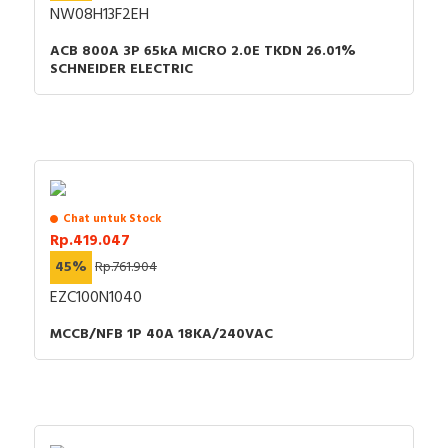
NW08H13F2EH
ACB 800A 3P 65kA MICRO 2.0E TKDN 26.01%
SCHNEIDER ELECTRIC
Chat untuk Stock
Rp.419.047
45%
Rp.761.904
EZC100N1040
MCCB/NFB 1P 40A 18KA/240VAC