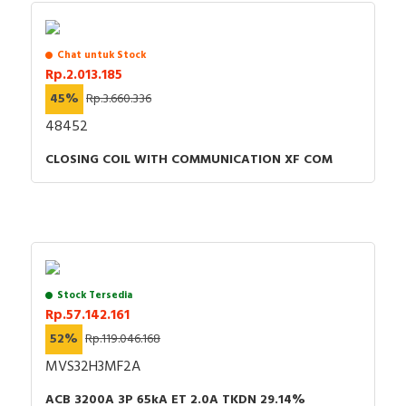
Chat untuk Stock
Rp.2.013.185
45%
Rp.3.660.336
48452
CLOSING COIL WITH COMMUNICATION XF COM
Stock Tersedia
Rp.57.142.161
52%
Rp.119.046.168
MVS32H3MF2A
ACB 3200A 3P 65kA ET 2.0A TKDN 29.14%