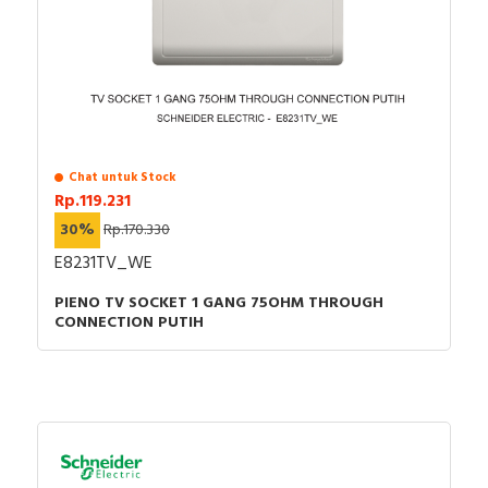
Declaration of conformity - UK1007387-0
Environmental Disclosure - Acti9 - Miniature
Circuit Breaker - iC60N - 1P 16A curve B - Product
Environmental Profile
Chat untuk Stock
Rp.119.231
30%
Rp.170.330
E8231TV_WE
PIENO TV SOCKET 1 GANG 75OHM THROUGH
CONNECTION PUTIH