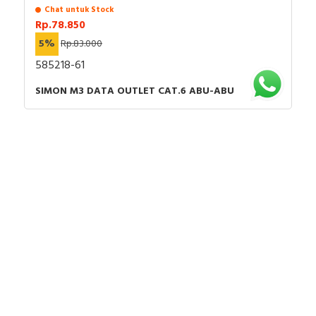
Chat untuk Stock
Rp.78.850
5%
Rp.83.000
585218-61
SIMON M3 DATA OUTLET CAT.6 ABU-ABU
Chat untuk Stock
Rp.47.500
5%
Rp.50.000
581111F-26
SIMON M3 SAKELAR 1 GANG PUSH-BUTTON HITAM