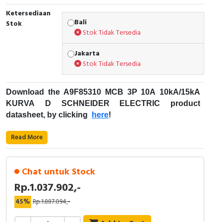
Ketersediaan
Cable Operated Switch
Panel Box
Bali
Stok
Stok Tidak Tersedia
Signalling Columns
Jakarta
Safety Sensors
Stok Tidak Tersedia
Pressure Switch
Download the A9F85310 MCB 3P 10A 10kA/15kA
KURVA D SCHNEIDER ELECTRIC product
Ultrasonic & Rotary Encoder
datasheet, by clicking
here
!
Limit Switch
Fungsi Pemutus Sirkuit Miniatur (MCB):
Read More
Kode Produk : A9F85310
Inductive Sensors
Merek : Schneider Electric
Chat untuk Stock
Nama produk : MCB 3P 10A 10kA/15kA KURVA D
Photoelectric
Rp.1.037.902,-
Deskripsi : ACTI9 iC60H SCHNEIDER
ELECTRIC - A9F85310
Cam Switch
45%
Rp.1.887.094,-
MCB for Protection - Acti9 iC60 Scneider Electric
Aplikasi perangkat: Distribusi
Kisaran produk: Acti9