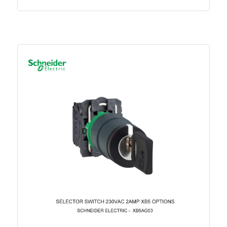
capacity Icu according to IEC
30 kiloampere
60947-2 at 230 V
Rated impulse withstand
6 Kilovolt
voltage Uimp
Degree of protection (IP)
IP20
Rated current
10 Ampere
Rated voltage
400 Volt
Release characteristic
D
Concurrently switching
FALSE
neutral conductor
Voltage type
AC/DC
Flush-mounted installation
FALSE
Explosion-proof
FALSE