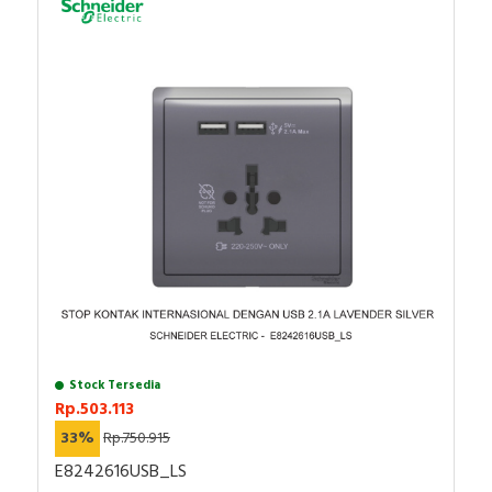
Stock Tersedia
Rp.503.113
33%
Rp.750.915
E8242616USB_LS