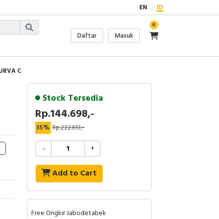
EN
ID
0
Daftar
Masuk
KURVA C
Stock Tersedia
Rp.144.698,-
35%
Rp.222.613,-
A
-
+
Add to Cart
Free Ongkir Jabodetabek