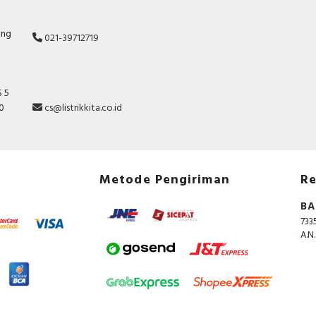
ang
021-39712719
 5
10
cs@listrikkita.co.id
Metode Pengiriman
Re
BA
733
A.N