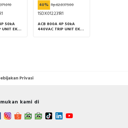
371.010
40%
Rp.62.837.500
40%
Rp.6.770
R1
1SDX012231R1
41AC4013
4P 50kA
ACB 800A 4P 50kA
COS SIRCOVER
 UNIT EK-1
440VAC TRIP UNIT EK-1
ART ABB
LI MOBILE PART ABB
ebijakan Privasi
mukan kami di