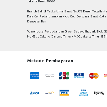
Jakarta Pusat 10630
Branch Bali: Jl. Teuku Umar Barat No.77B Dusun Tegallant
Kaja Kel. Padangsambian Klod Kec. Denpasar Barat Kota
Denpasar Bali
Warehouse: Pergudangan Green Sedayu Bizpark Blok GS
No 63 JL Cakung CIlincing Timur KM.02 Jakarta Timur 139
Metode Pembayaran