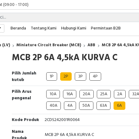
t (09:00 - 17:00)
 (09:00 - 17:00)
 (08:00 - 17:00)
t (09:00 - 17:00)
Beranda
Tentang Kami
Hubungi Kami
Permintaan B2B
 (09:00 - 17:00)
 (LV)
Miniature Circuit Breaker (MCB)
ABB
MCB 2P 6A 4,5kA 
MCB 2P 6A 4,5kA KURVA C
Pilih Jumlah
1P
2P
3P
4P
kutub
Pilih Arus
10A
16A
20A
25A
2A
32
pengenal
40A
4A
50A
63A
6A
Kode Produk
2CDS242001R0064
Nama
MCB 2P 6A 4,5kA KURVA C
Produk