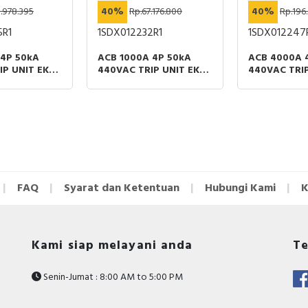
aplikasi perumahan.
.978.395
40%
Rp.67.176.800
40%
Rp.196.
berbelanja!
5R1
1SDX012232R1
1SDX012247
 4P 50kA
ACB 1000A 4P 50kA
ACB 4000A 
P UNIT EK-1
440VAC TRIP UNIT EK-1
440VAC TRIP
 PART ABB
LI MOBILE PART ABB
LI MOBILE P
FAQ
Syarat dan Ketentuan
Hubungi Kami
K
Kami siap melayani anda
Te
Senin-Jumat : 8:00 AM to 5:00 PM