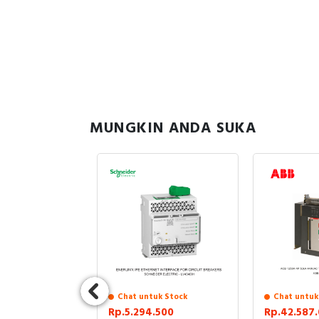
MUNGKIN ANDA SUKA
uk Stock
Chat untuk Stock
Chat untuk
.424
Rp.5.294.500
Rp.42.587