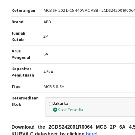
Keterangan
MCB SH 202 L-C6 440VAC ABB - 2CDS242001R006
Brand
ABB
Jumlah
2P
Kutub
Arus
6A
Pengenal
Kapasitas
4.5kA
Pemutusan
Tipe
MCB S & SH
Ketersediaan
Jakarta
Stok
Stok Tersedia
Download the 2CDS242001R0064 MCB 2P 6A 4,
KURVA C datasheet, by clicking
here
!