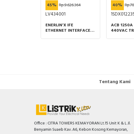
45%
Rp.9.626.364
40%
Rp.70
LV434001
1SDX01223
SHUTTERS
ACT NW08 TO
ENERLIN'X IFE
ACB 1250A
RAWOUT
ETHERNET INTERFACE
440VAC TRI
00A 3P
FOR CIRCUIT BREAKERS
LI MOBILE
RT
Tentang Kami
Office : CITRA TOWERS KEMAYORAN Lt.15 Unit K & L Jl.
Benyamin Suaeb Kav. A6, Kebon Kosong Kemayoran,