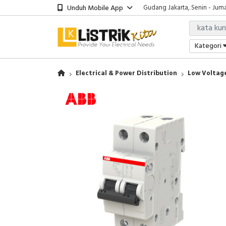
Unduh Mobile App
Gudang Jakarta, Senin - Juma
Showroom Bali, Senin - Jumat
Kantor Jakarta, Senin - Jumat
Gudang Jakarta, Senin - Juma
Kategori
Showroom Bali, Senin - Jumat
Electrical & Power Distribution
Low Voltage