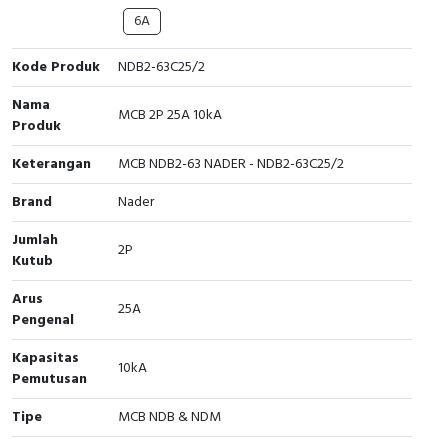
Interactive Flat Panel (IFP)
EcoStruxure Terminal Expert
Pendant / Crane Controller
Terminal Block
Inverter
Testers
6A
Extension Power Socket
Panel Kendali
Engsel / Hinge
FRENIC
Compact Data Loggers
Kode Produk
NDB2-63C25/2
Vacuum
Selector Iluminasi
Industrial Plug & Socket
Electric Motor
Field Measuring
Nama
MCB 2P 25A 10kA
Produk
Flash Buzzers
Busbar
Accessories
Keterangan
MCB NDB2-63 NADER - NDB2-63C25/2
Potensiometer
Junction Box
Digistart
Brand
Nader
Jumlah
Joystick Controller
MCB Box
2P
Kutub
Foot Switch
Motion Sensors
Arus
25A
Pengenal
Tower Light
Accessories
Kapasitas
10kA
Pemutusan
Accessories
Accessories Elektrikal
Tipe
MCB NDB & NDM
Exlhoist / Wireless Crane Controller
Empty Box