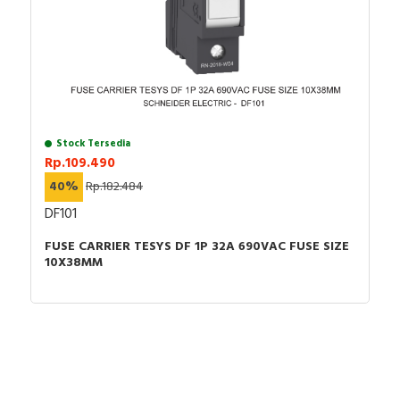
Anda dapat berbelanja dengan aman di
ListrikKita.com
U-Winfly, Hioki, TAC, Imou, Airquality, Legrand,
karena semua barang yang kami jual dijamin 100%
Mennekes, Epcos, Safe-D-Lock, Leroy Somer, Allen-
asli, bergaransi resmi dan dapat disertai dengan surat
Bradley, Sunfree, Secure, Telergon, Circutor, OPT, CIC,
keaslian barang. Untuk dapatkan harga MCB terbaik
PM, Supreme, Kabelindo, Kabelmetal Indonesia,
dan informasi lebih lanjut bisa menghubungi tim sales
Alpha, Selis, Telemecanique, Trafindo, Esitas, BOSS,
atau marketing kami silakan klik
disini
. Selamat
B&D Transformer, Asco, Secure, Howig, Onesto,
berbelanja.
Veloce dan masih banyak lagi.
Stock Tersedia
Rp.109.490
40%
Rp.182.484
DF101
FUSE CARRIER TESYS DF 1P 32A 690VAC FUSE SIZE
10X38MM