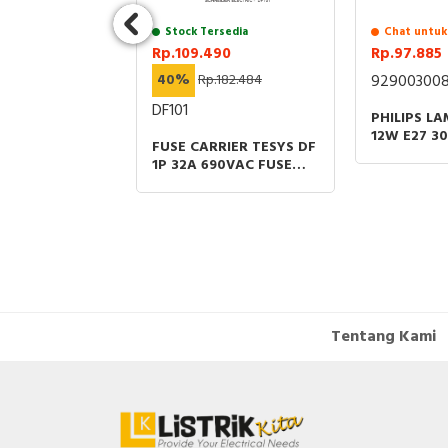
sedia
Stock Tersedia
Chat untuk
90
Rp.109.490
Rp.97.885
761.904
40%
Rp.182.484
929003008
015
DF101
PHILIPS L
12W E27 3
 1P 15A
FUSE CARRIER TESYS DF
1CT/12
0VAC
1P 32A 690VAC FUSE
SIZE 10X38MM
Tentang Kami