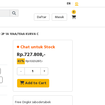
EN
ID
0
Daftar
Masuk
 2P 1A 10kA/15kA KURVA C
Chat untuk Stock
Rp.727.808,-
45%
Rp.1.323.287,-
-
+
Add to Cart
Free Ongkir Jabodetabek