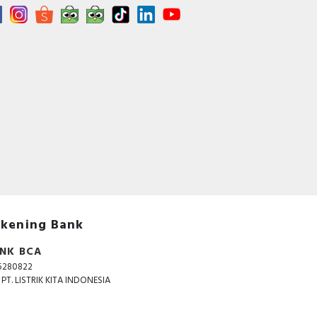
ves
 be
tion
r is
5mm
e of
The
age
kening Bank
NK BCA
5280822
. PT. LISTRIK KITA INDONESIA