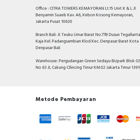
Office : CITRA TOWERS KEMAYORAN Lt.15 Unit K & L Jl.
Benyamin Suaeb Kav. A6, Kebon Kosong Kemayoran,
Jakarta Pusat 10630
Branch Bali: Jl. Teuku Umar Barat No.77B Dusun Tegallant
Kaja Kel. Padangsambian Klod Kec. Denpasar Barat Kota
Denpasar Bali
Warehouse: Pergudangan Green Sedayu Bizpark Blok GS
No 63 JL Cakung CIlincing Timur KM.02 Jakarta Timur 139
Metode Pembayaran