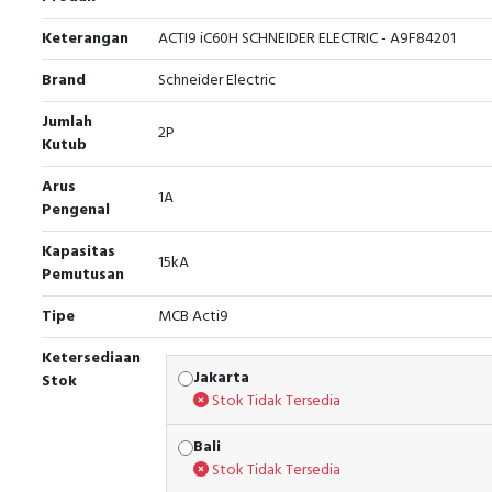
Keterangan
ACTI9 iC60H SCHNEIDER ELECTRIC - A9F84201
Brand
Schneider Electric
Jumlah
2P
Kutub
Arus
1A
Pengenal
Kapasitas
15kA
Pemutusan
Tipe
MCB Acti9
Ketersediaan
Jakarta
Stok
Stok Tidak Tersedia
Bali
Stok Tidak Tersedia