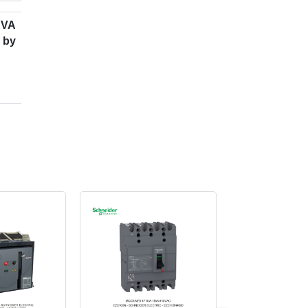
RVA
 by
C -
hal
an,
uit
n di
tric
tur
an
uhan
ual