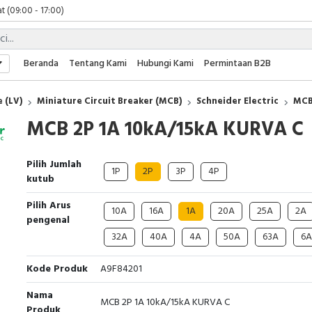
 (09:00 - 17:00)
 (08:00 - 17:00)
t (09:00 - 17:00)
 (09:00 - 17:00)
Beranda
Tentang Kami
Hubungi Kami
Permintaan B2B
 (LV)
Miniature Circuit Breaker (MCB)
Schneider Electric
MCB
MCB 2P 1A 10kA/15kA KURVA C
Pilih Jumlah
1P
2P
3P
4P
kutub
Pilih Arus
10A
16A
1A
20A
25A
2A
pengenal
32A
40A
4A
50A
63A
6A
Kode Produk
A9F84201
Nama
MCB 2P 1A 10kA/15kA KURVA C
Produk