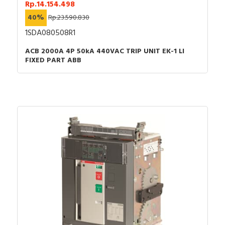
Rp.14.154.498
40%
Rp.23.590.830
1SDA080508R1
ACB 2000A 4P 50kA 440VAC TRIP UNIT EK-1 LI
FIXED PART ABB