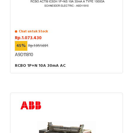
Chat untuk Stock
Rp.1.073.430
45%
Rp.1.951.691
A9D11810
RCBO 1P+N 10A 30mA AC