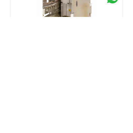
Chat untuk Stock
Rp.37.702.500
40%
Rp.62.837.500
1SDX012231R1
ACB 800A 4P 50kA 440VAC TRIP UNIT EK-1 LI
MOBILE PART ABB