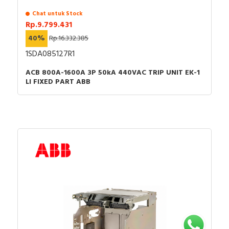
Chat untuk Stock
Rp.9.799.431
40%
Rp.16.332.385
1SDA085127R1
ACB 800A-1600A 3P 50kA 440VAC TRIP UNIT EK-1
LI FIXED PART ABB