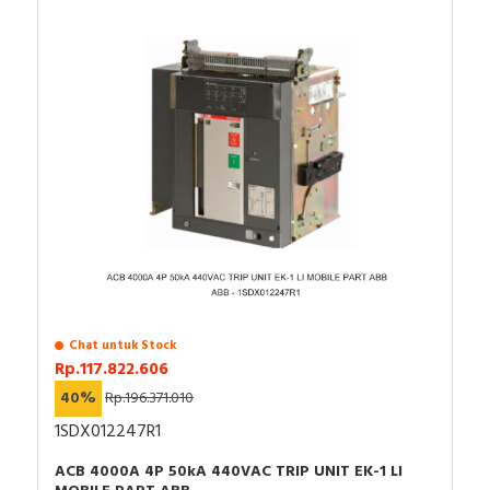
Chat untuk Stock
Rp.117.822.606
40%
Rp.196.371.010
1SDX012247R1
ACB 4000A 4P 50kA 440VAC TRIP UNIT EK-1 LI