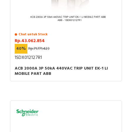
Chat untuk Stock
Rp.43.062.854
40%
Rp.71.771.423
1SDX012127R1
ACB 2000A 3P 50kA 440VAC TRIP UNIT EK-1 LI
MOBILE PART ABB