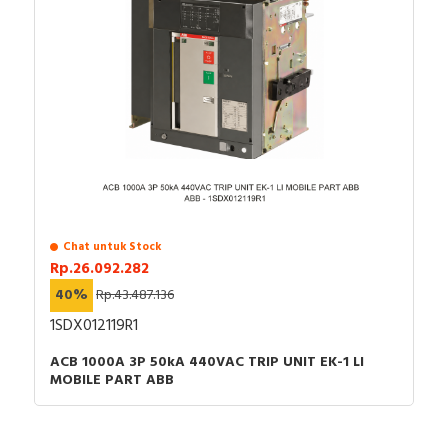
Chat untuk Stock
Rp.26.092.282
40%
Rp.43.487.136
1SDX012119R1
ACB 1000A 3P 50kA 440VAC TRIP UNIT EK-1 LI
MOBILE PART ABB