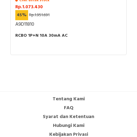
Chat untuk Stock
Rp.1.073.430
45%
Rp.1.951.691
A9D11810
RCBO 1P+N 10A 30mA AC
Tentang Kami
FAQ
Syarat dan Ketentuan
Hubungi Kami
Kebijakan Privasi