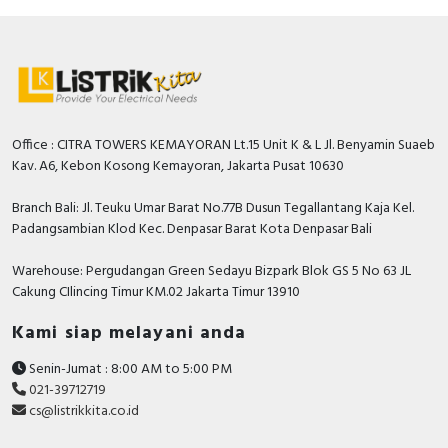
Office : CITRA TOWERS KEMAYORAN Lt.15 Unit K & L Jl. Benyamin Suaeb
Kav. A6, Kebon Kosong Kemayoran, Jakarta Pusat 10630
Branch Bali: Jl. Teuku Umar Barat No.77B Dusun Tegallantang Kaja Kel.
Padangsambian Klod Kec. Denpasar Barat Kota Denpasar Bali
Warehouse: Pergudangan Green Sedayu Bizpark Blok GS 5 No 63 JL
Cakung CIlincing Timur KM.02 Jakarta Timur 13910
Kami siap melayani anda
Senin-Jumat : 8:00 AM to 5:00 PM
021-39712719
cs@listrikkita.co.id