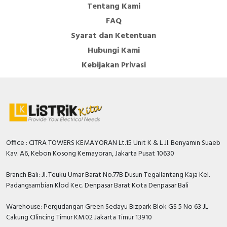
Perangkat pengunci tuas dengan belenggu
Tentang Kami
maksimum 6mm
FAQ
Produk ramah lingkungan: dapat didaur ulang,
Syarat dan Ketentuan
berdaya rendah, bebas dari bahan berbahaya
Hubungi Kami
seperti CFC dan silikon (ROHS)
Kebijakan Privasi
Office : CITRA TOWERS KEMAYORAN Lt.15 Unit K & L Jl. Benyamin Suaeb
Kav. A6, Kebon Kosong Kemayoran, Jakarta Pusat 10630
Branch Bali: Jl. Teuku Umar Barat No.77B Dusun Tegallantang Kaja Kel.
Padangsambian Klod Kec. Denpasar Barat Kota Denpasar Bali
Warehouse: Pergudangan Green Sedayu Bizpark Blok GS 5 No 63 JL
Cakung CIlincing Timur KM.02 Jakarta Timur 13910