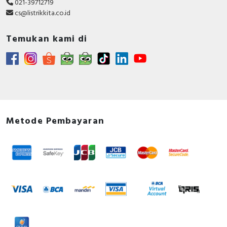
021-39712719
cs@listrikkita.co.id
Temukan kami di
Metode Pembayaran