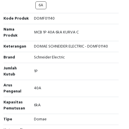
6A
Cable Operated Switch
Panel Box
Kode Produk
DOMF01140
Signalling Columns
Nama
MCB 1P 40A 6kA KURVA C
Produk
Safety Sensors
Keterangan
DOMAE SCHNEIDER ELECTRIC - DOMF01140
Pressure Switch
Brand
Schneider Electric
Ultrasonic & Rotary Encoder
Jumlah
1P
Kutub
Limit Switch
Arus
40A
Inductive Sensors
Pengenal
Kapasitas
Photoelectric
6kA
Pemutusan
Cam Switch
Tipe
Domae