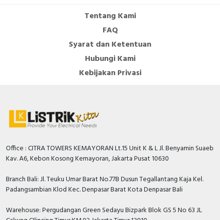
Tentang Kami
Number of protected poles
1
FAQ
Additional equipment
FALSE
Syarat dan Ketentuan
possible
Hubungi Kami
Rated short-circuit breaking
Kebijakan Privasi
capacity Icn according to EN
6 kiloampere
60898 at 230 V
Rated impulse withstand
4 Kilovolt
voltage Uimp
Degree of protection (IP)
IP20
Office : CITRA TOWERS KEMAYORAN Lt.15 Unit K & L Jl. Benyamin Suaeb
Rated current
40 Ampere
Kav. A6, Kebon Kosong Kemayoran, Jakarta Pusat 10630
Rated voltage
230 Volt
Branch Bali: Jl. Teuku Umar Barat No.77B Dusun Tegallantang Kaja Kel.
Release characteristic
C
Padangsambian Klod Kec. Denpasar Barat Kota Denpasar Bali
Concurrently switching
Warehouse: Pergudangan Green Sedayu Bizpark Blok GS 5 No 63 JL
FALSE
neutral conductor