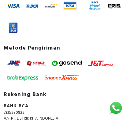
Environmental Disclosure - Domae Miniature
Circuit Breaker and Busbars
Metode Pengiriman
Rekening Bank
BANK BCA
7335280822
A.N. PT. LISTRIK KITA INDONESIA