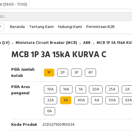
t (09:00 - 17:00)
 (09:00 - 17:00)
 (08:00 - 17:00)
t (09:00 - 17:00)
Beranda
Tentang Kami
Hubungi Kami
Permintaan B2B
 (09:00 - 17:00)
 (LV)
Miniature Circuit Breaker (MCB)
ABB
MCB 1P 3A 15kA K
MCB 1P 3A 15kA KURVA C
Pilih Jumlah
1P
2P
3P
4P
kutub
Pilih Arus
10A
16A
1A
20A
25A
2A
pengenal
32A
3A
40A
4A
50A
63A
6A
Kode Produk
2CDS271001R0034