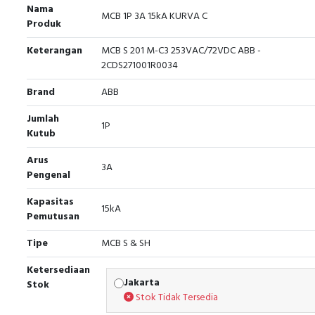
Nama
MCB 1P 3A 15kA KURVA C
Produk
Keterangan
MCB S 201 M-C3 253VAC/72VDC ABB -
2CDS271001R0034
Brand
ABB
Jumlah
1P
Kutub
Arus
3A
Pengenal
Kapasitas
15kA
Pemutusan
Tipe
MCB S & SH
Ketersediaan
Jakarta
Stok
Stok Tidak Tersedia