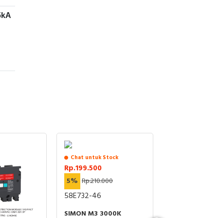
5kA
00M
sme
Chat untuk Stock
san
Rp.199.500
dan
5%
Rp.210.000
gan
.com
, C,
58E732-46
li,
itas
lian
SIMON M3 3000K
rus