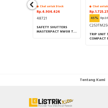
Chat untuk Stock
Chat untuk
Rp.4.904.424
Rp.1.725.2
48721
45%
Rp.3.
C253TM25
SAFETY SHUTTERS
MASTERPACT NW08 TO
TRIP UNIT
NW 40 GRAWOUT
COMPACT 
800A-4000A 3P
THERMAL 
SPAREPART
PROTECTIO
RATING
Tentang Kami