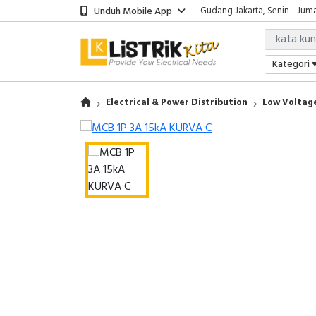
Unduh Mobile App
Gudang Jakarta, Senin - Juma
Showroom Bali, Senin - Jumat
Kantor Jakarta, Senin - Jumat
Gudang Jakarta, Senin - Juma
Kategori
Showroom Bali, Senin - Jumat
Electrical & Power Distribution
Low Voltage