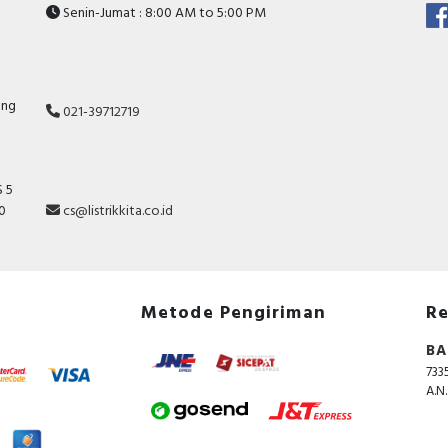
Senin-Jumat : 8:00 AM to 5:00 PM
ang
021-39712719
 5
10
cs@listrikkita.co.id
Metode Pengiriman
Re
BA
733
A.N