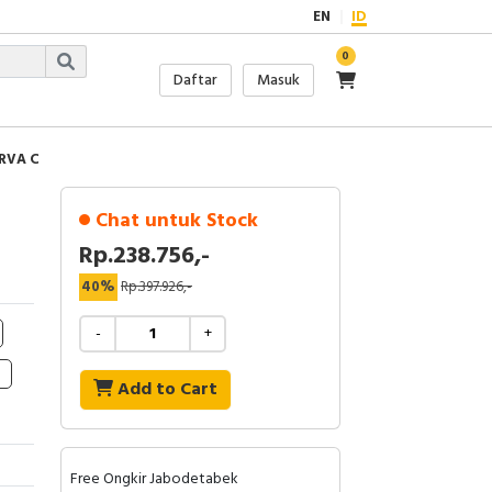
EN
ID
0
Daftar
Masuk
URVA C
Chat untuk Stock
Rp.238.756,-
40%
Rp.397.926,-
-
+
Add to Cart
Free Ongkir Jabodetabek