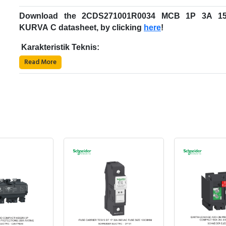
Download the 2CDS271001R0034 MCB 1P 3A 1
KURVA C datasheet, by clicking
here
!
Karakteristik Teknis:
Read More
Kode Produk: 2CDS271001R0034
Merek: ABB
Nama Produk: MCB 1P 3A 15kA KURVA C
Deskripsi: MCB S 201 M-C3 253VAC/72VDC ABB -
2CDS271001R0034
Miniature Circuit Breakers MCBs - S200M
ABB
Jumlah Kutub Terlindungi: 1
Jumlah Kutub: 1P
Pemutus sirkuit miniatur System pro M compact S2
Tipe Tegangan Masukan: AC/DC
adalah pembatas arus. Pemutus ini memiliki dua mekani
Arus Terukur: 3 A
pemutusan yang berbeda, yaitu mekanisme pemutu
Lebar: 17,5 mm
termal tunda untuk perlindungan beban berlebih 
Panjang: 69 mm
mekanisme pemutusan elektromekanik untuk perlindun
Kedalaman: 69 mm
Anda dapat berbelanja dengan aman di
ListrikKita
hubung singkat. Tersedia dalam berbagai karakteristik (B
Tinggi: 88 mm
karena semua barang yang kami jual dijamin 100% as
D, K, Z), konfigurasi (1P, 1P+N, 2P, 3P, 3P+N, 4P), kapas
Berat: 0,112 kg
bergaransi resmi, dan dapat disertai dengan surat keas
pemutusan (hingga 10 kA pada 230/400 V AC) dan a