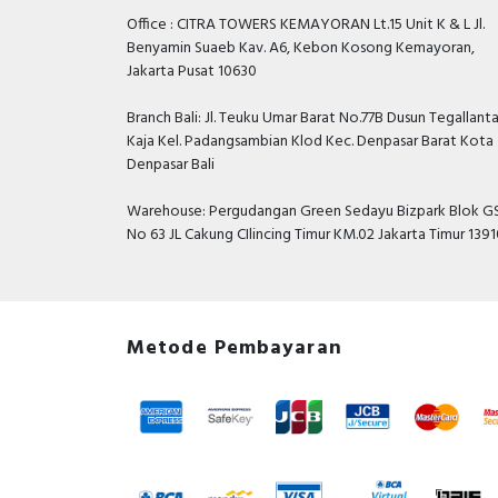
Office : CITRA TOWERS KEMAYORAN Lt.15 Unit K & L Jl.
Benyamin Suaeb Kav. A6, Kebon Kosong Kemayoran,
Jakarta Pusat 10630
Branch Bali: Jl. Teuku Umar Barat No.77B Dusun Tegallant
Kaja Kel. Padangsambian Klod Kec. Denpasar Barat Kota
Denpasar Bali
Warehouse: Pergudangan Green Sedayu Bizpark Blok GS
No 63 JL Cakung CIlincing Timur KM.02 Jakarta Timur 139
Metode Pembayaran