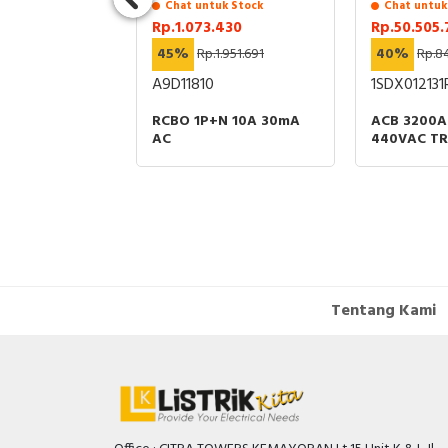
uk Stock
Chat untuk Stock
Chat untuk
6.975
Rp.1.073.430
Rp.50.505.
36.161.624
45%
Rp.1.951.691
40%
Rp.84
11R1
A9D11810
1SDX012131
A 3P 50kA
RCBO 1P+N 10A 30mA
ACB 3200A
RIP UNIT EK-1
AC
440VAC TRI
 PART ABB
LI MOBILE
Tentang Kami