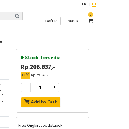
EN
ID
0
Daftar
Masuk
KA
Stock Tersedia
Rp.206.837,-
30%
Rp.295.482,-
-
+
Add to Cart
Free Ongkir Jabodetabek