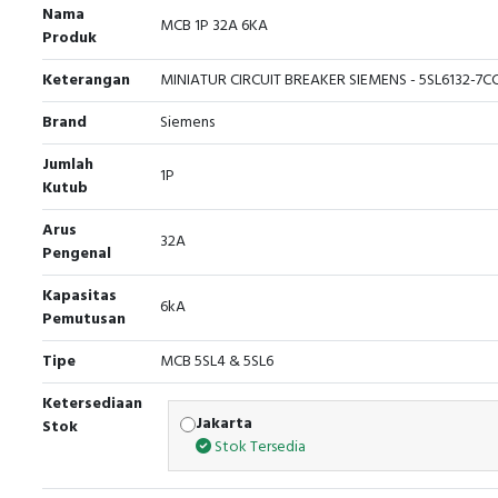
Nama
MCB 1P 32A 6KA
Produk
Keterangan
MINIATUR CIRCUIT BREAKER SIEMENS - 5SL6132-7C
Brand
Siemens
Jumlah
1P
Kutub
Arus
32A
Pengenal
Kapasitas
6kA
Pemutusan
Tipe
MCB 5SL4 & 5SL6
Ketersediaan
Jakarta
Stok
Stok Tersedia