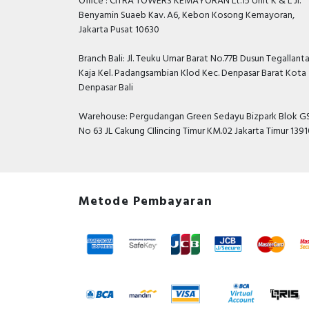
Office : CITRA TOWERS KEMAYORAN Lt.15 Unit K & L Jl.
Benyamin Suaeb Kav. A6, Kebon Kosong Kemayoran,
Jakarta Pusat 10630
Branch Bali: Jl. Teuku Umar Barat No.77B Dusun Tegallant
Kaja Kel. Padangsambian Klod Kec. Denpasar Barat Kota
Denpasar Bali
Warehouse: Pergudangan Green Sedayu Bizpark Blok GS
No 63 JL Cakung CIlincing Timur KM.02 Jakarta Timur 139
Metode Pembayaran