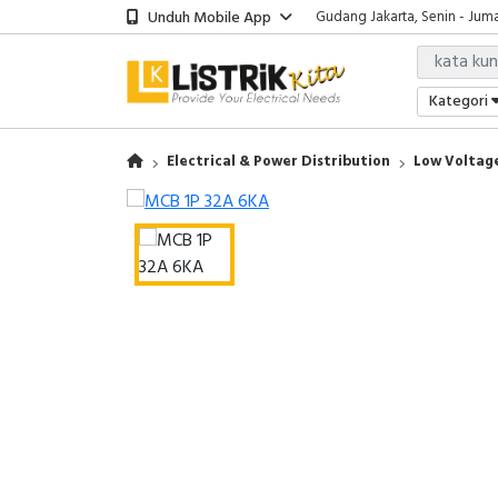
Unduh Mobile App
Gudang Jakarta, Senin - Juma
Showroom Bali, Senin - Jumat
Kantor Jakarta, Senin - Jumat
Gudang Jakarta, Senin - Juma
Kategori
Showroom Bali, Senin - Jumat
Electrical & Power Distribution
Low Voltage