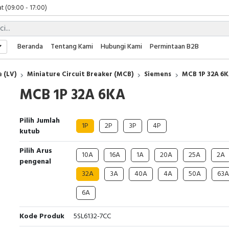
t (09:00 - 17:00)
 (09:00 - 17:00)
 (08:00 - 17:00)
t (09:00 - 17:00)
Beranda
Tentang Kami
Hubungi Kami
Permintaan B2B
 (09:00 - 17:00)
 (LV)
Miniature Circuit Breaker (MCB)
Siemens
MCB 1P 32A 6
MCB 1P 32A 6KA
Pilih Jumlah
1P
2P
3P
4P
kutub
Pilih Arus
10A
16A
1A
20A
25A
2A
pengenal
32A
3A
40A
4A
50A
63A
6A
Kode Produk
5SL6132-7CC