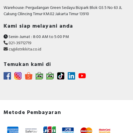
capacity Icn according to EN
15 kiloampere
Warehouse: Pergudangan Green Sedayu Bizpark Blok GS 5 No 63 JL
60898 at 230 V
Cakung CIlincing Timur KM.02 Jakarta Timur 13910
Rated impulse withstand
6 Kilovolt
Kami siap melayani anda
voltage Uimp
Senin-Jumat : 8:00 AM to 5:00 PM
Degree of protection (IP)
IP20
021-39712719
cs@listrikkita.co.id
Rated current
2 Ampere
Rated voltage
230 Volt
Temukan kami di
Release characteristic
C
Concurrently switching
FALSE
neutral conductor
Voltage type
AC/DC
Metode Pembayaran
Flush-mounted installation
FALSE
Explosion-proof
FALSE