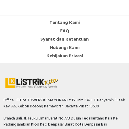
Specification
Built-in depth
44.5 Millimetre
Tentang Kami
Frequency
50…60 Hertz
FAQ
Number of poles (total)
1
Syarat dan Ketentuan
Hubungi Kami
Width in number of modular
1
spacings
Kebijakan Privasi
Rated insulation voltage Ui
500 Volt
Number of protected poles
1
Additional equipment
TRUE
possible
Office : CITRA TOWERS KEMAYORAN Lt.15 Unit K & L Jl. Benyamin Suaeb
Rated short-circuit breaking
Kav. A6, Kebon Kosong Kemayoran, Jakarta Pusat 10630
capacity Icu according to IEC
100 kiloampere
60947-2 at 230 V
Branch Bali: Jl. Teuku Umar Barat No.77B Dusun Tegallantang Kaja Kel.
Padangsambian Klod Kec. Denpasar Barat Kota Denpasar Bali
Rated short-circuit breaking