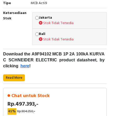
Tipe
MCB Acti9
Cable Operated Switch
Panel Box
Ketersediaan
Jakarta
Stok
Signalling Columns
Stok Tidak Tersedia
Safety Sensors
Bali
Stok Tidak Tersedia
Pressure Switch
Download the A9F94102 MCB 1P 2A 100kA KURVA
Ultrasonic & Rotary Encoder
C SCHNEIDER ELECTRIC product datasheet, by
clicking
here
!
Limit Switch
Fungsi Pemutus Sirkuit Miniatur (MCB):
Read More
Inductive Sensors
Kode Produk : A9F94102
Merek : Schneider Electric
Photoelectric
Chat untuk Stock
Nama produk : MCB 1P 2A 100kA KURVA C
Rp.497.393,-
Deskripsi : ACTI9 iC60L SCHNEIDER ELECTRIC
Cam Switch
- A9F94102
45%
Rp.904.350,-
MCB for Protection - Acti9 iC60 Scneider Electric
Aplikasi perangkat: Distribusi