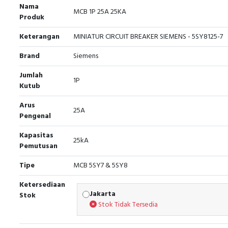
Nama
MCB 1P 25A 25KA
Produk
Keterangan
MINIATUR CIRCUIT BREAKER SIEMENS - 5SY8125-7
Brand
Siemens
Jumlah
1P
Kutub
Arus
25A
Pengenal
Kapasitas
25kA
Pemutusan
Tipe
MCB 5SY7 & 5SY8
Ketersediaan
Jakarta
Stok
Stok Tidak Tersedia