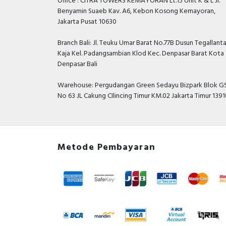
Office : CITRA TOWERS KEMAYORAN Lt.15 Unit K & L Jl.
Benyamin Suaeb Kav. A6, Kebon Kosong Kemayoran,
Jakarta Pusat 10630
Branch Bali: Jl. Teuku Umar Barat No.77B Dusun Tegallant
Kaja Kel. Padangsambian Klod Kec. Denpasar Barat Kota
Denpasar Bali
Warehouse: Pergudangan Green Sedayu Bizpark Blok GS
No 63 JL Cakung CIlincing Timur KM.02 Jakarta Timur 139
Metode Pembayaran