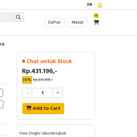
EN
ID
0
Daftar
Masuk
5KA
Chat untuk Stock
Rp.431.196,-
30%
Rp.615.995,-
-
+
Add to Cart
Free Ongkir Jabodetabek