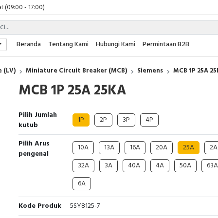
 (09:00 - 17:00)
 (08:00 - 17:00)
t (09:00 - 17:00)
 (09:00 - 17:00)
Beranda
Tentang Kami
Hubungi Kami
Permintaan B2B
 (LV)
Miniature Circuit Breaker (MCB)
Siemens
MCB 1P 25A 2
MCB 1P 25A 25KA
Pilih Jumlah
1P
2P
3P
4P
kutub
Pilih Arus
10A
13A
16A
20A
25A
2A
pengenal
32A
3A
40A
4A
50A
63A
6A
Kode Produk
5SY8125-7