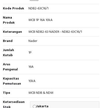
Interactive Flat Panel (IFP)
EcoStruxure Terminal Expert
Pendant / Crane Controller
Terminal Block
Inverter
Testers
Kode Produk
NDB2-63C16/1
Extension Power Socket
Panel Kendali
Engsel / Hinge
FRENIC
Compact Data Loggers
Nama
MCB 1P 16A 10kA
Produk
Vacuum
Selector Iluminasi
Industrial Plug & Socket
Electric Motor
Field Measuring
Keterangan
MCB NDB2-63 NADER - NDB2-63C16/1
Flash Buzzers
Busbar
Accessories
Brand
Nader
Potensiometer
Junction Box
Digistart
Jumlah
1P
Kutub
Joystick Controller
MCB Box
Arus
16A
Pengenal
Foot Switch
Motion Sensors
Kapasitas
10kA
Tower Light
Accessories
Pemutusan
Tipe
MCB NDB & NDM
Accessories
Accessories Elektrikal
Ketersediaan
Exlhoist / Wireless Crane Controller
Empty Box
Jakarta
Stok