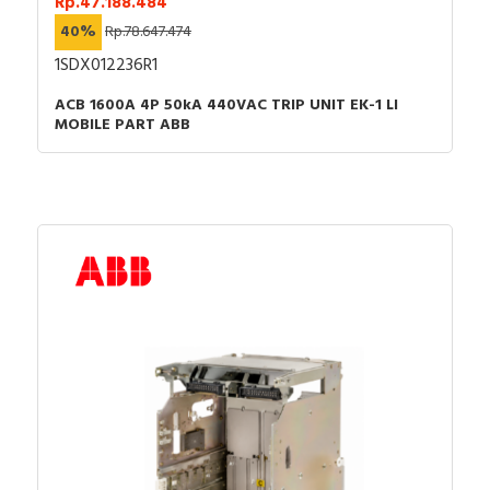
Rp.47.188.484
40%
Rp.78.647.474
1SDX012236R1
ACB 1600A 4P 50kA 440VAC TRIP UNIT EK-1 LI
MOBILE PART ABB