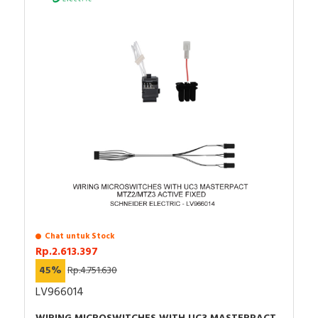
Chat untuk Stock
Rp.2.613.397
45%
Rp.4.751.630
LV966014