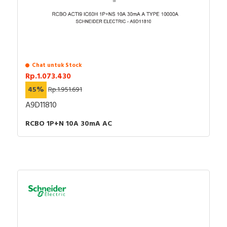
karena semua barang yang kami jual dijamin 100%
Mennekes, Epcos, Safe-D-Lock, Leroy Somer, Allen-
asli, bergaransi resmi dan dapat disertai dengan surat
Bradley, Sunfree, Secure, Telergon, Circutor, OPT, CIC,
keaslian barang. Untuk dapatkan harga MCB terbaik
PM, Supreme, Kabelindo, Kabelmetal Indonesia,
dan informasi lebih lanjut bisa menghubungi tim sales
Alpha, Selis, Telemecanique, Trafindo, Esitas, BOSS,
atau marketing kami silakan klik
disini
. Selamat
B&D Transformer, Asco, Secure, Howig, Onesto,
berbelanja.
Veloce dan masih banyak lagi.
Chat untuk Stock
Rp.1.073.430
45%
Rp.1.951.691
A9D11810
RCBO 1P+N 10A 30mA AC