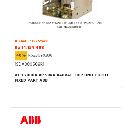
Chat untuk Stock
Rp.14.154.498
40%
Rp.23.590.830
1SDA080508R1
ACB 2000A 4P 50kA 440VAC TRIP UNIT EK-1 LI
FIXED PART ABB