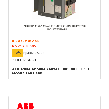
Chat untuk Stock
Rp.71.283.605
40%
Rp.118.806.008
1SDX012246R1
ACB 3200A 4P 50kA 440VAC TRIP UNIT EK-1 LI
MOBILE PART ABB