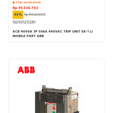
Chat untuk Stock
Rp.95.534.743
40%
Rp.159.224.572
1SDX012132R1
ACB 4000A 3P 50kA 440VAC TRIP UNIT EK-1 LI
MOBILE PART ABB