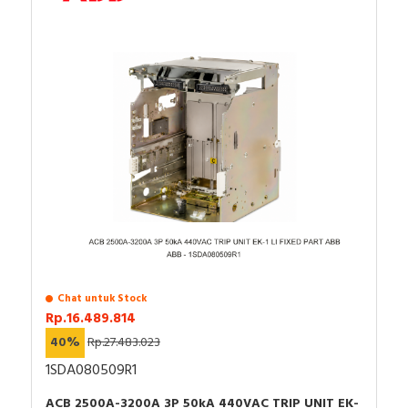
Chat untuk Stock
Rp.16.489.814
40%
Rp.27.483.023
1SDA080509R1
ACB 2500A-3200A 3P 50kA 440VAC TRIP UNIT EK-