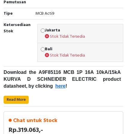
Pemutusan
Cable Operated Switch
Panel Box
Tipe
MCB Acti9
Signalling Columns
Ketersediaan
Jakarta
Stok
Stok Tidak Tersedia
Safety Sensors
Bali
Pressure Switch
Stok Tidak Tersedia
Ultrasonic & Rotary Encoder
Download the A9F85116 MCB 1P 16A 10kA/15kA
KURVA D SCHNEIDER ELECTRIC product
Limit Switch
datasheet, by clicking
here
!
Inductive Sensors
Fungsi Pemutus Sirkuit Miniatur (MCB):
Read More
Photoelectric
Kode Produk : A9F85116
Merek : Schneider Electric
Chat untuk Stock
Cam Switch
Nama produk : MCB 1P 16A 10kA/15kA KURVA D
Rp.319.063,-
Deskripsi : ACTI9 iC60H SCHNEIDER