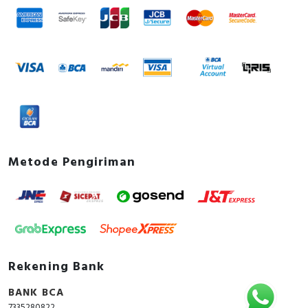
Explosion-proof
FALSE
Connectable conductor cross
1…25 Square
section solid-core
millimetre
Over voltage category
4
Current limiting class
3
Ambient temperature during
-35…70 Degrees
operating
celsius
Metode Pengiriman
Connectable conductor cross
1…16 Square
section multi-wired
millimetre
Pollution degree
3
Power loss
2.4 Watt
Rekening Bank
Documents
BANK BCA
Declaration of conformity - UK1007387-0
7335280822