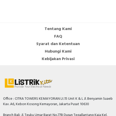
terminals. The operating temperature is -35°C to 70°C.
The storage temperature is -40°C to 85°C.
Specification
Tentang Kami
Frequency
50…60 Hertz
FAQ
Built-in depth
44.5 Millimetre
Syarat dan Ketentuan
Number of poles (total)
1
Hubungi Kami
Rated insulation voltage Ui
500 Volt
Kebijakan Privasi
Width in number of modular
1
spacings
Number of protected poles
1
Additional equipment
TRUE
possible
Office : CITRA TOWERS KEMAYORAN Lt.15 Unit K & L Jl. Benyamin Suaeb
Kav. A6, Kebon Kosong Kemayoran, Jakarta Pusat 10630
Rated short-circuit breaking
capacity Icu according to IEC
15 kiloampere
Branch Bali: Jl. Teuku Umar Barat No.77B Dusun Tegallantang Kaja Kel.