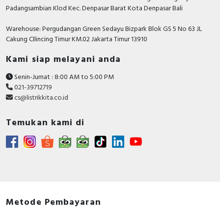
60947-2 at 230 V
Padangsambian Klod Kec. Denpasar Barat Kota Denpasar Bali
Rated short-circuit breaking
Warehouse: Pergudangan Green Sedayu Bizpark Blok GS 5 No 63 JL
capacity Icn according to EN
10 kiloampere
Cakung CIlincing Timur KM.02 Jakarta Timur 13910
60898 at 230 V
Kami siap melayani anda
Rated impulse withstand
6 Kilovolt
voltage Uimp
Senin-Jumat : 8:00 AM to 5:00 PM
021-39712719
Degree of protection (IP)
IP20
cs@listrikkita.co.id
Rated current
16 Ampere
Temukan kami di
Rated voltage
230 Volt
Release characteristic
D
Concurrently switching
FALSE
neutral conductor
Voltage type
AC/DC
Metode Pembayaran
Flush-mounted installation
FALSE