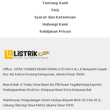
Perangkat pengunci tuas dengan belenggu
Tentang Kami
maksimum 6mm
FAQ
Produk ramah lingkungan: dapat didaur ulang,
Syarat dan Ketentuan
berdaya rendah, bebas dari bahan berbahaya
Hubungi Kami
seperti CFC dan silikon (ROHS)
Kebijakan Privasi
Office : CITRA TOWERS KEMAYORAN Lt.15 Unit K & L Jl. Benyamin Suaeb
Kav. A6, Kebon Kosong Kemayoran, Jakarta Pusat 10630
Branch Bali: Jl. Teuku Umar Barat No.77B Dusun Tegallantang Kaja Kel.
Padangsambian Klod Kec. Denpasar Barat Kota Denpasar Bali
Warehouse: Pergudangan Green Sedayu Bizpark Blok GS 5 No 63 JL
Cakung CIlincing Timur KM.02 Jakarta Timur 13910